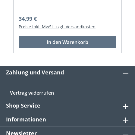
Regulärer Preis:
34,99 €
Preise inkl. MwSt. zzgl. Versandkosten
In den Warenkorb
Zahlung und Versand
Vertrag widerrufen
Shop Service
Informationen
Newsletter