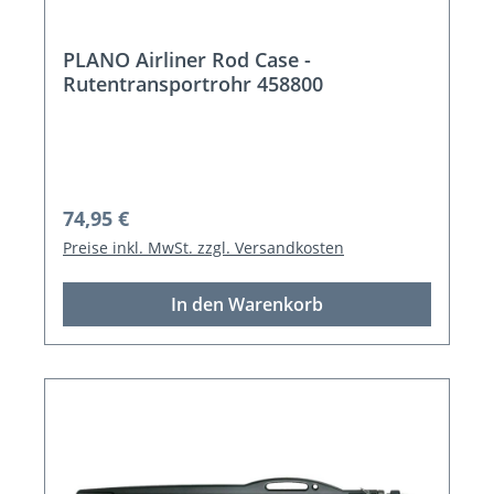
PLANO Airliner Rod Case -
Rutentransportrohr 458800
Regulärer Preis:
74,95 €
Preise inkl. MwSt. zzgl. Versandkosten
In den Warenkorb