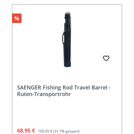
Rabatt
%
SAENGER Fishing Rod Travel Barrel -
Ruten-Transportrohr
Verkaufspreis:
Regulärer Preis:
68,95 €
100,95 €
(31.7% gespart)