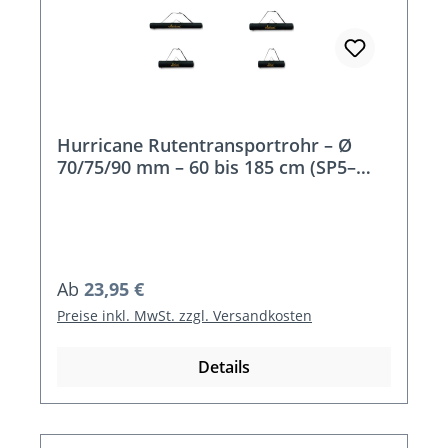
Hurricane Rutentransportrohr – Ø
70/75/90 mm – 60 bis 185 cm (SP5–
SP14)
Regulärer Preis:
Ab
23,95 €
Preise inkl. MwSt. zzgl. Versandkosten
Details