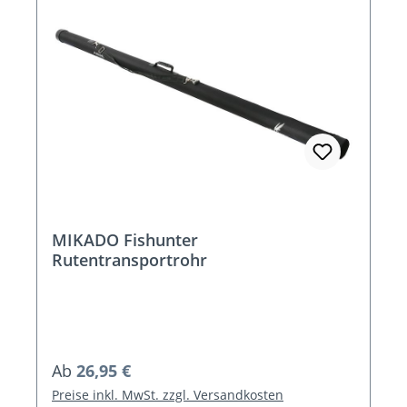
MIKADO Fishunter
Rutentransportrohr
Regulärer Preis:
Ab
26,95 €
Preise inkl. MwSt. zzgl. Versandkosten