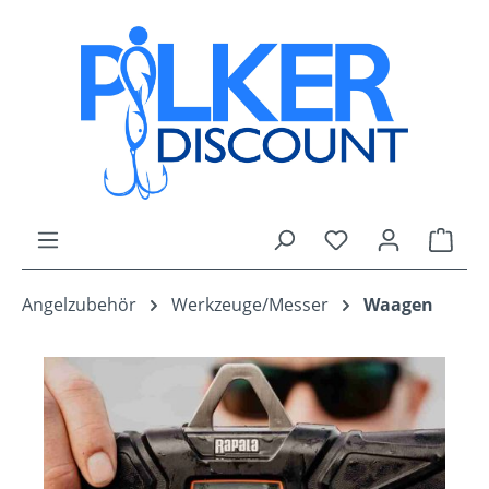
Zum Hauptinhalt springen
Du hast 0 Produk
Ware
Angelzubehör
Werkzeuge/Messer
Waagen