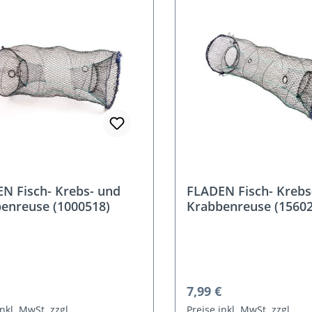
N Fisch- Krebs- und
FLADEN Fisch- Krebs
enreuse (1000518)
Krabbenreuse (15602
rer Preis:
Regulärer Preis:
7,99 €
inkl. MwSt. zzgl.
Preise inkl. MwSt. zzgl.