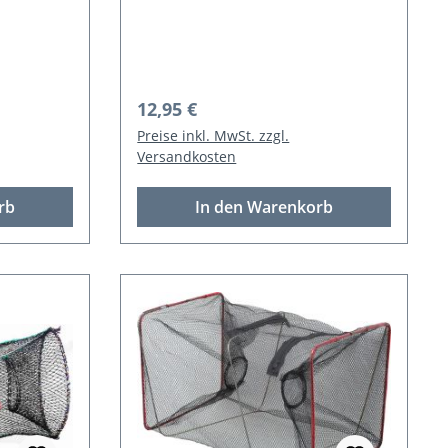
Regulärer Preis:
12,95 €
Preise inkl. MwSt. zzgl.
Versandkosten
rb
In den Warenkorb