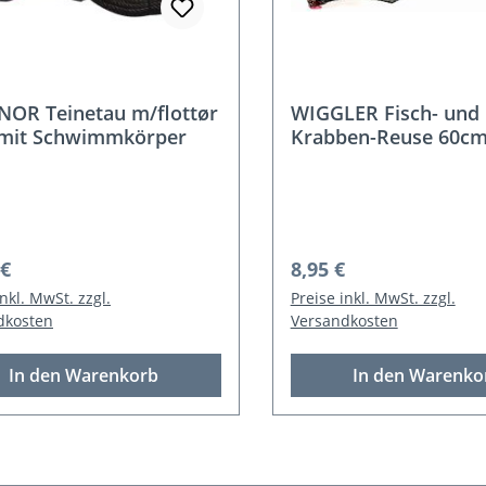
OR Teinetau m/flottør
WIGGLER Fisch- und
l mit Schwimmkörper
Krabben-Reuse 60cm
rer Preis:
Regulärer Preis:
 €
8,95 €
inkl. MwSt. zzgl.
Preise inkl. MwSt. zzgl.
dkosten
Versandkosten
In den Warenkorb
In den Warenko