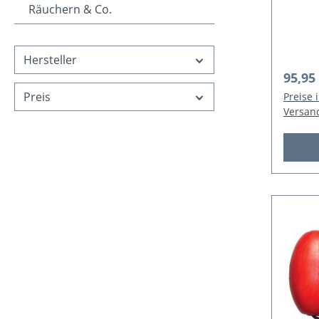
Krebs
Räuchern & Co.
77x5
Hersteller
Regulä
95,95
Preis
Preise 
Versan