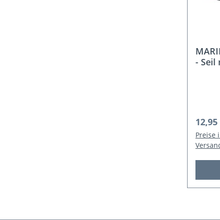
MARIN
- Sei
Regulä
12,95
Preise 
Versan