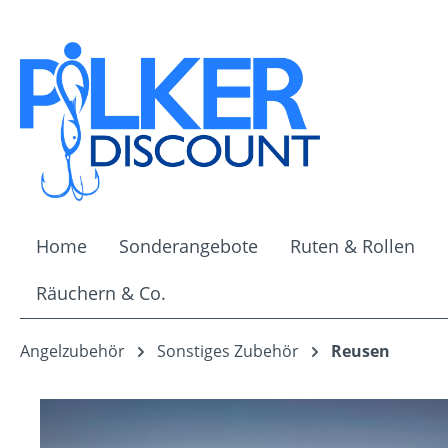
m Hauptinhalt springen
Zur Suche springen
Zur Hauptnavigation springen
Home
Sonderangebote
Ruten & Rollen
Räuchern & Co.
Angelzubehör
Sonstiges Zubehör
Reusen