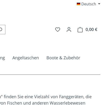
Deutsch
Du hast 0 Produkte auf 
0,00 €
Ware
ung
Angeltaschen
Boote & Zubehör
" finden Sie eine Vielzahl von Fanggeräten, die
n von Fischen und anderen Wasserlebewesen