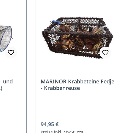
- und
MARINOR Krabbeteine Fedje
)
- Krabbenreuse
Regulärer Preis:
94,95 €
Preise inkl. MwSt. zzgl.