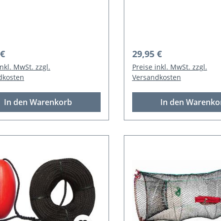
hälter-Korb
7x30cm
rer Preis:
Regulärer Preis:
 €
29,95 €
inkl. MwSt. zzgl.
Preise inkl. MwSt. zzgl.
dkosten
Versandkosten
In den Warenkorb
In den Warenko