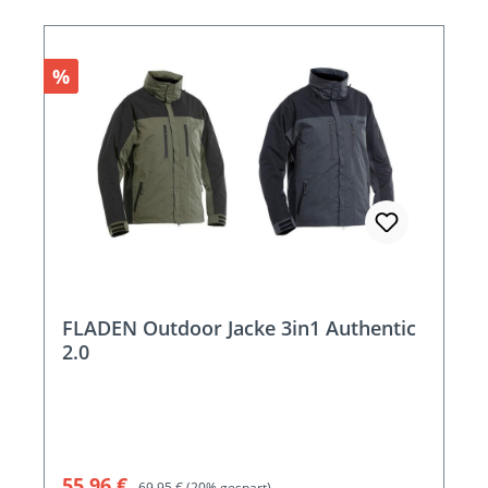
Rabatt
%
FLADEN Outdoor Jacke 3in1 Authentic
2.0
Verkaufspreis:
Regulärer Preis:
55,96 €
69,95 €
(20% gespart)