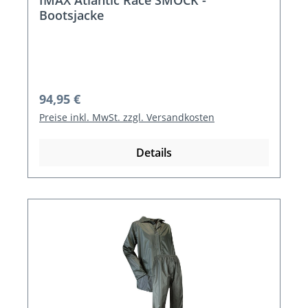
IMAX Atlantic Race SMOCK -
Bootsjacke
Regulärer Preis:
94,95 €
Preise inkl. MwSt. zzgl. Versandkosten
Details