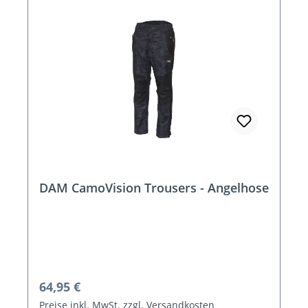
DAM CamoVision Trousers - Angelhose
Regulärer Preis:
64,95 €
Preise inkl. MwSt. zzgl. Versandkosten