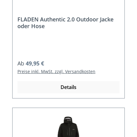
FLADEN Authentic 2.0 Outdoor Jacke
oder Hose
Regulärer Preis:
Ab
49,95 €
Preise inkl. MwSt. zzgl. Versandkosten
Details