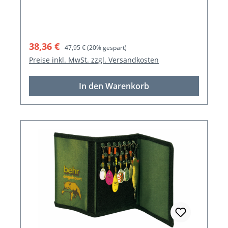
Verkaufspreis:
Regulärer Preis:
38,36 €
47,95 €
(20% gespart)
Preise inkl. MwSt. zzgl. Versandkosten
In den Warenkorb