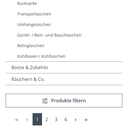
Rucksäcke
Transporttaschen
Umhängetaschen
Gürtel- / Bein- und Bauchtaschen
Relingtaschen
Kühlboxen / Kühltaschen
Boote & Zubehör
Räuchern & Co.
Produkte filtern
Seite
Seite
Seite
Seite
1
2
3
4