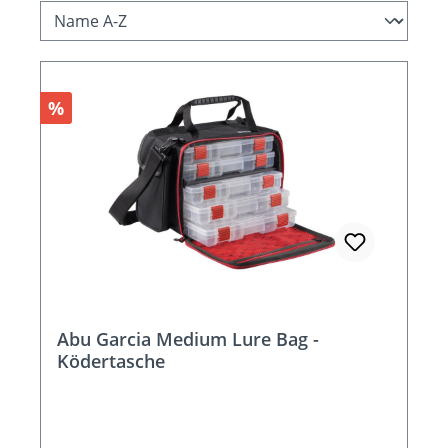
Rabatt
%
Abu Garcia Medium Lure Bag -
Ködertasche