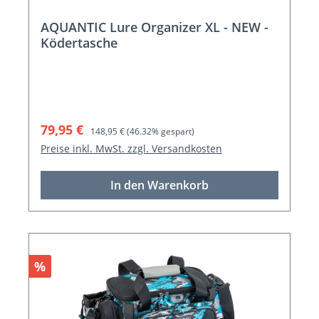
AQUANTIC Lure Organizer XL - NEW -
Ködertasche
Verkaufspreis:
Regulärer Preis:
79,95 €
148,95 €
(46.32% gespart)
Preise inkl. MwSt. zzgl. Versandkosten
In den Warenkorb
Rabatt
%