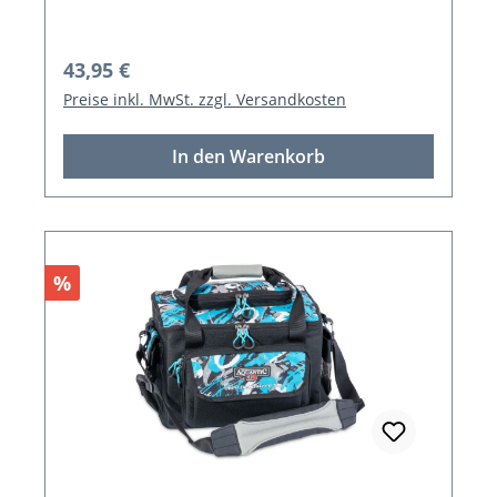
Regulärer Preis:
43,95 €
Preise inkl. MwSt. zzgl. Versandkosten
In den Warenkorb
Rabatt
%