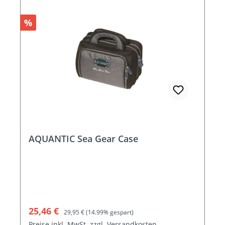
Rabatt
%
AQUANTIC Sea Gear Case
Verkaufspreis:
Regulärer Preis:
25,46 €
29,95 €
(14.99% gespart)
Preise inkl. MwSt. zzgl. Versandkosten