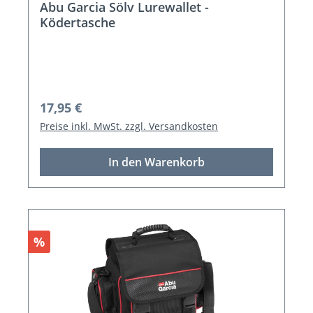
Abu Garcia Sölv Lurewallet -
Ködertasche
Regulärer Preis:
17,95 €
Preise inkl. MwSt. zzgl. Versandkosten
In den Warenkorb
Rabatt
%