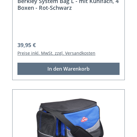
Berkley System Bag L - mit Kühlfach, 4
Boxen - Rot-Schwarz
Regulärer Preis:
39,95 €
Preise inkl. MwSt. zzgl. Versandkosten
In den Warenkorb