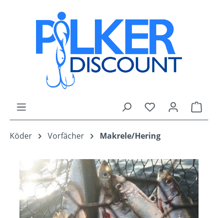
Zum Hauptinhalt springen
Du hast 0 Produk
Ware
Köder
Vorfächer
Makrele/Hering