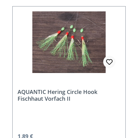
AQUANTIC Hering Circle Hook
Fischhaut Vorfach II
Regulärer Preis:
1,89 €