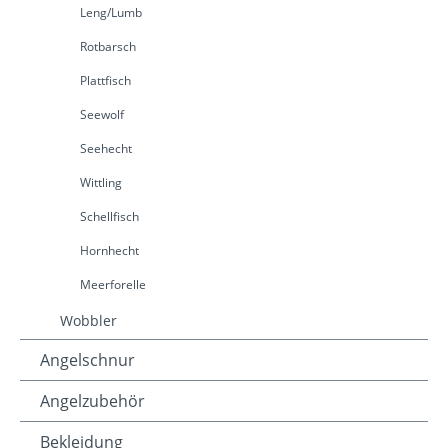
Leng/Lumb
Rotbarsch
Plattfisch
Seewolf
Seehecht
Wittling
Schellfisch
Hornhecht
Meerforelle
Wobbler
Angelschnur
Angelzubehör
Bekleidung