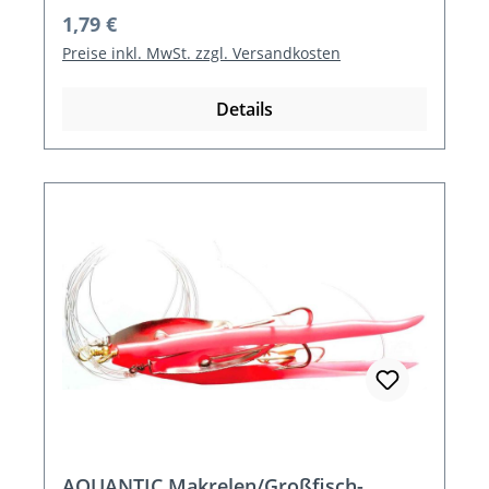
Regulärer Preis:
1,79 €
Preise inkl. MwSt. zzgl. Versandkosten
Details
AQUANTIC Makrelen/Großfisch-