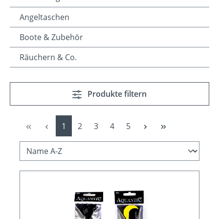
Angeltaschen
Boote & Zubehör
Räuchern & Co.
Produkte filtern
Seite
Seite
Seite
Seite
Seite
1
2
3
4
5