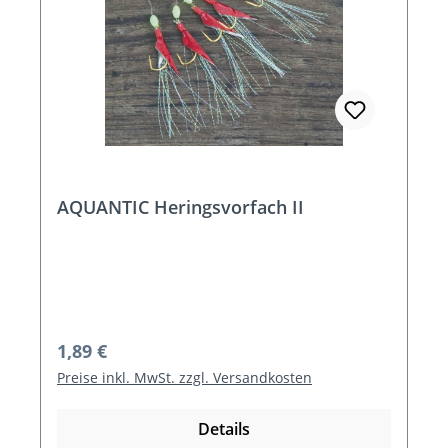
AQUANTIC Heringsvorfach II
Regulärer Preis:
1,89 €
Preise inkl. MwSt. zzgl. Versandkosten
Details