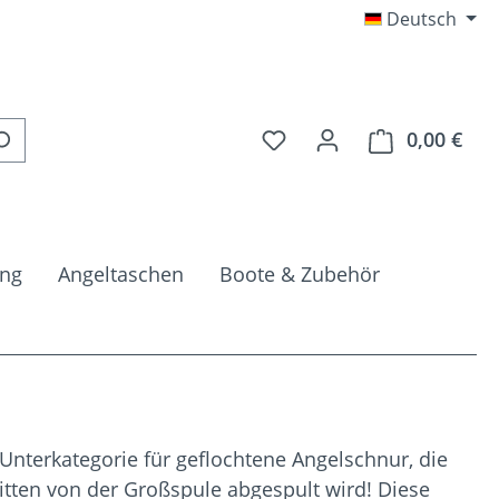
Deutsch
Du hast 0 Produkte auf 
0,00 €
Ware
ung
Angeltaschen
Boote & Zubehör
nterkategorie für geflochtene Angelschnur, die
itten von der Großspule abgespult wird! Diese