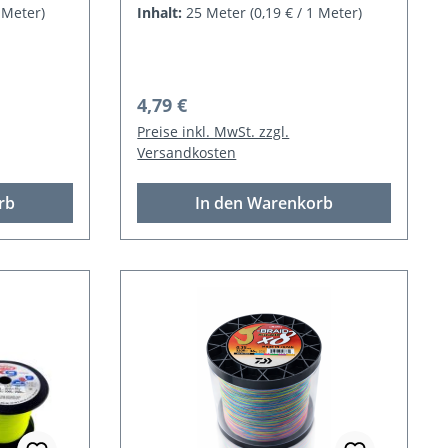
1 Meter)
Inhalt:
25 Meter
(0,19 € / 1 Meter)
Regulärer Preis:
4,79 €
Preise inkl. MwSt. zzgl.
Versandkosten
rb
In den Warenkorb