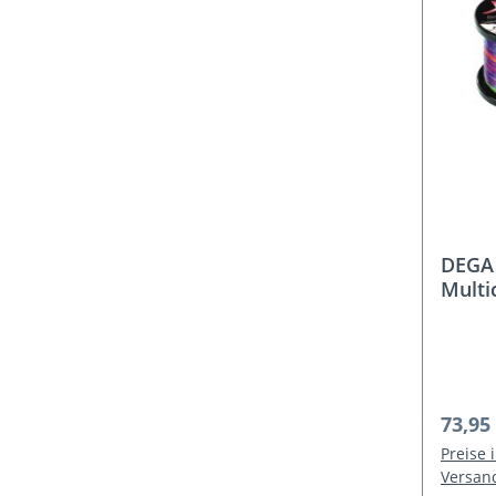
DEGA 
Multi
Schnu
Regulä
73,95
Preise 
Versan