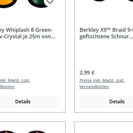
ey Whiplash 8 Green-
Berkley X9™ Braid 9-
w-Crystal je 25m von
geflochtene Schnur
pule
Großspule
rer Preis:
Regulärer Preis:
2,99 €
inkl. MwSt. zzgl.
Preise inkl. MwSt. zzgl.
dkosten
Versandkosten
Details
Details