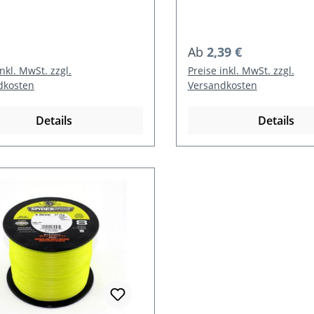
rer Preis:
Regulärer Preis:
Ab
2,39 €
inkl. MwSt. zzgl.
Preise inkl. MwSt. zzgl.
dkosten
Versandkosten
Details
Details