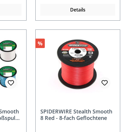
Details
Rabatt
%
 Smooth
SPIDERWIRE Stealth Smooth
oßspule
8 Red - 8-fach Geflochtene