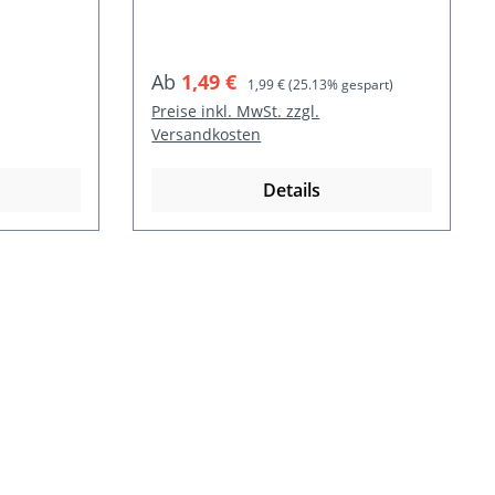
Verkaufspreis:
Regulärer Preis:
Ab
1,49 €
1,99 €
(25.13% gespart)
Preise inkl. MwSt. zzgl.
Versandkosten
Details