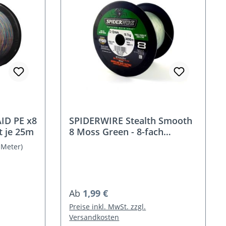
D PE x8
SPIDERWIRE Stealth Smooth
t je 25m
8 Moss Green - 8-fach
Geflochtene
1 Meter)
Regulärer Preis:
Ab
1,99 €
Preise inkl. MwSt. zzgl.
Versandkosten