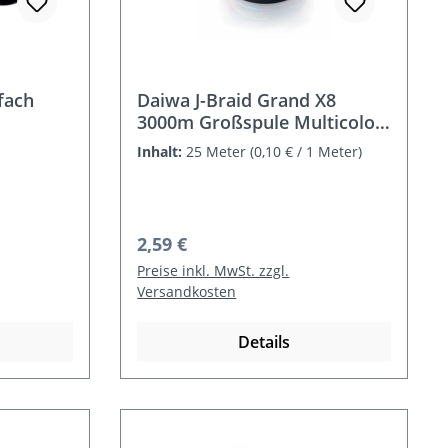
fach
Daiwa J-Braid Grand X8
3000m Großspule Multicolor
– Verkauf je 25m
Inhalt:
25 Meter
(0,10 € / 1 Meter)
Regulärer Preis:
2,59 €
Preise inkl. MwSt. zzgl.
Versandkosten
Details