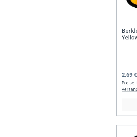
Berkl
Yello
Großs
Regulä
2,69 €
Preise 
Versan