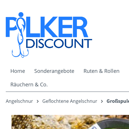
m Hauptinhalt springen
Zur Suche springen
Zur Hauptnavigation springen
Home
Sonderangebote
Ruten & Rollen
Räuchern & Co.
Angelschnur
Geflochtene Angelschnur
Großspul