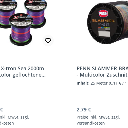
X-tron Sea 2000m
PENN SLAMMER BRAI
color geflochtene
- Multicolor Zuschnit
r
Inhalt:
25 Meter
(0,11 € / 
rer Preis:
Regulärer Preis:
 €
2,79 €
inkl. MwSt. zzgl.
Preise inkl. MwSt. zzgl.
dkosten
Versandkosten