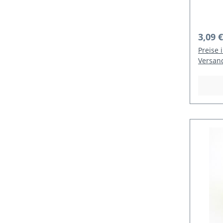
Regulä
3,09 €
Preise 
Versan