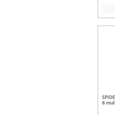
SPIDE
8 mul
Großs