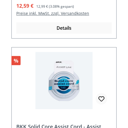
Verkaufspreis:
Regulärer Preis:
12,59 €
12,99 €
(3.08% gespart)
Preise inkl. MwSt. zzgl. Versandkosten
Details
Rabatt
%
BKK Solid Core Assist Cord - Assist