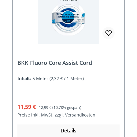
BKK Fluoro Core Assist Cord
Inhalt:
5 Meter
(2,32 € / 1 Meter)
Verkaufspreis:
Regulärer Preis:
11,59 €
12,99 €
(10.78% gespart)
Preise inkl. MwSt. zzgl. Versandkosten
Details