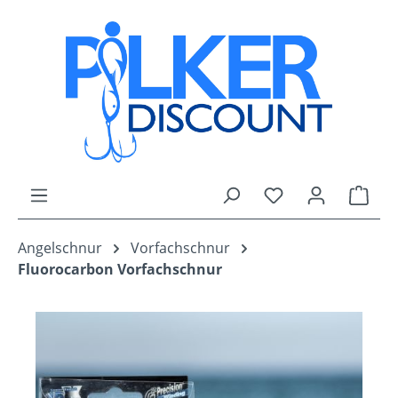
Zum Hauptinhalt springen
Du hast 0 Produk
Ware
Angelschnur
Vorfachschnur
Fluorocarbon Vorfachschnur