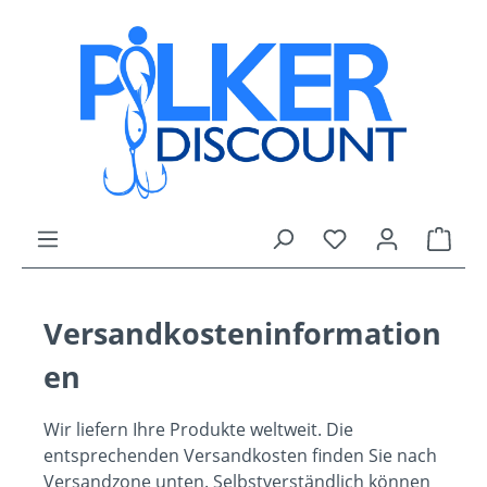
Zum Hauptinhalt springen
Du hast 0 Produk
Ware
Versandkosteninformation
en
Wir liefern Ihre Produkte weltweit. Die
entsprechenden Versandkosten finden Sie nach
Versandzone unten. Selbstverständlich können