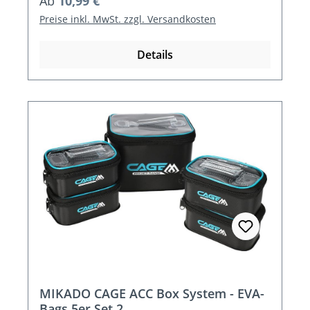
Regulärer Preis:
Ab
10,99 €
Preise inkl. MwSt. zzgl. Versandkosten
Details
MIKADO CAGE ACC Box System - EVA-
Bags 5er Set 2