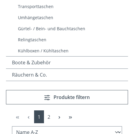
Transporttaschen
Umhängetaschen
Gürtel- / Bein- und Bauchtaschen
Relingtaschen
Kühlboxen / Kühltaschen
Boote & Zubehör
Räuchern & Co.
Produkte filtern
Seite
Seite
1
2