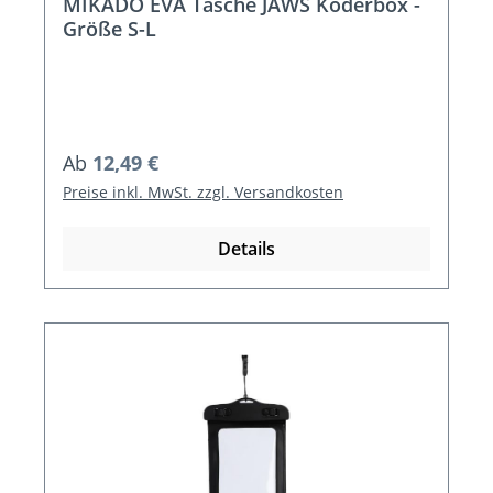
MIKADO EVA Tasche JAWS Köderbox -
Größe S-L
Regulärer Preis:
Ab
12,49 €
Preise inkl. MwSt. zzgl. Versandkosten
Details