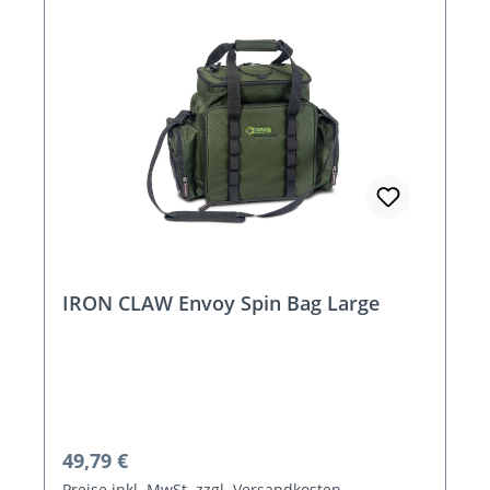
IRON CLAW Envoy Spin Bag Large
Regulärer Preis:
49,79 €
Preise inkl. MwSt. zzgl. Versandkosten