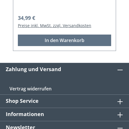
Regulärer Preis:
34,99 €
Preise inkl. MwSt. zzgl. Versandkosten
In den Warenkorb
Zahlung und Versand
Vertrag widerrufen
Shop Service
Informationen
Newsletter