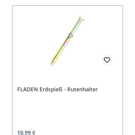
FLADEN Erdspieß - Rutenhalter
Regulärer Preis:
10,99 €