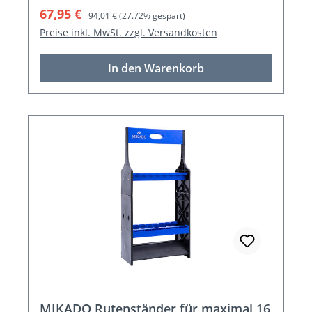
Verkaufspreis:
Regulärer Preis:
67,95 €
94,01 €
(27.72% gespart)
Preise inkl. MwSt. zzgl. Versandkosten
In den Warenkorb
MIKADO Rutenständer für maximal 16