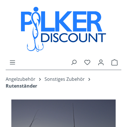
Zum Hauptinhalt springen
Du hast 0 Produk
Ware
Angelzubehör
Sonstiges Zubehör
Rutenständer