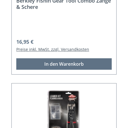
Berkley Fishin Gear Tool Combo Zange
& Schere
Regulärer Preis:
16,95 €
Preise inkl. MwSt. zzgl. Versandkosten
In den Warenkorb