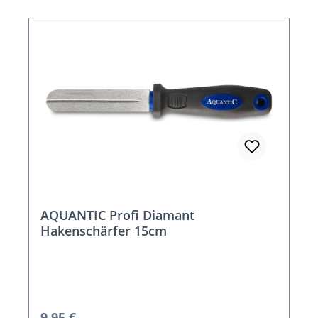
AQUANTIC Profi Diamant
Hakenschärfer 15cm
Regulärer Preis:
9,95 €