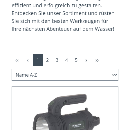
effizient und erfolgreich zu gestalten.
Entdecken Sie unser Sortiment und rüsten
Sie sich mit den besten Werkzeugen für
Ihre nächsten Abenteuer auf dem Wasser!
Seite
Seite
Seite
Seite
Seite
1
2
3
4
5