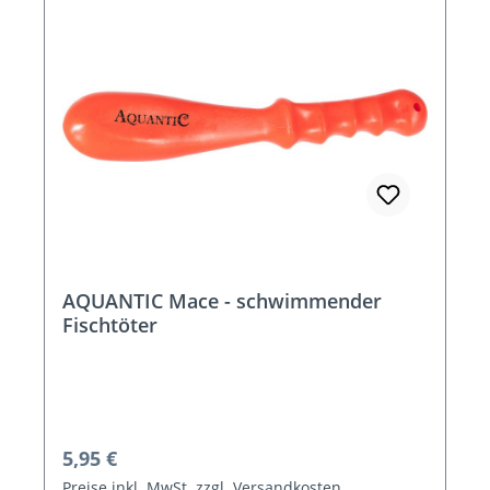
AQUANTIC Mace - schwimmender
Fischtöter
Regulärer Preis:
5,95 €
Preise inkl. MwSt. zzgl. Versandkosten