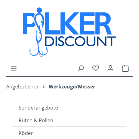
Zum Hauptinhalt springen
Du hast 0 Produk
Ware
Angelzubehör
Werkzeuge/Messer
Sonderangebote
Ruten & Rollen
Köder