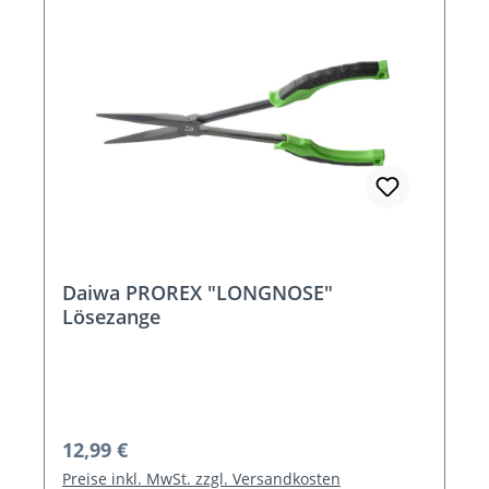
Daiwa PROREX "LONGNOSE"
Lösezange
Regulärer Preis:
12,99 €
Preise inkl. MwSt. zzgl. Versandkosten