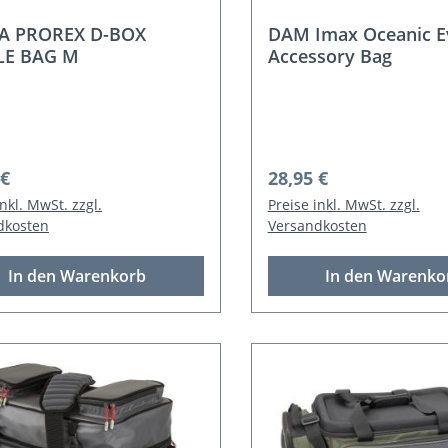
A PROREX D-BOX
DAM Imax Oceanic E
LE BAG M
Accessory Bag
rer Preis:
Regulärer Preis:
 €
28,95 €
inkl. MwSt. zzgl.
Preise inkl. MwSt. zzgl.
dkosten
Versandkosten
In den Warenkorb
In den Warenko