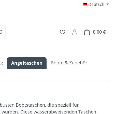
Deutsch
Du hast 0 Produkte auf 
0,00 €
Ware
ng
Boote & Zubehör
Angeltaschen
busten Bootstaschen, die speziell für
t wurden. Diese wasserabweisenden Taschen