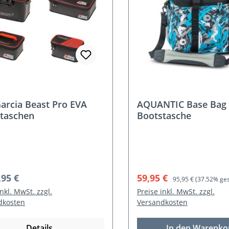
arcia Beast Pro EVA
AQUANTIC Base Bag
taschen
Bootstasche
rer Preis:
Verkaufspreis:
Regulärer Preis:
,95 €
59,95 €
95,95 €
(37.52% ges
inkl. MwSt. zzgl.
Preise inkl. MwSt. zzgl.
dkosten
Versandkosten
Details
In den Warenko