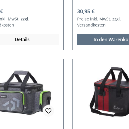
rer Preis:
Regulärer Preis:
 €
30,95 €
inkl. MwSt. zzgl.
Preise inkl. MwSt. zzgl.
dkosten
Versandkosten
Details
In den Warenko