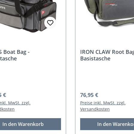
 Boat Bag -
IRON CLAW Root Bag
tasche
Basistasche
rer Preis:
Regulärer Preis:
5 €
76,95 €
inkl. MwSt. zzgl.
Preise inkl. MwSt. zzgl.
dkosten
Versandkosten
In den Warenkorb
In den Warenko