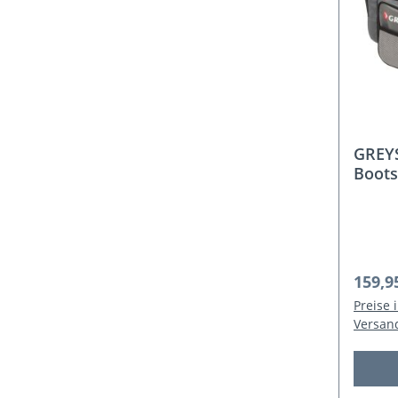
GREYS
Boots
Regulä
159,9
Preise 
Versan