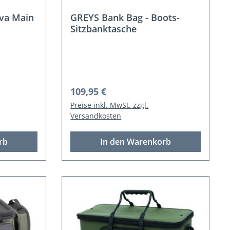
va Main
GREYS Bank Bag - Boots-
Sitzbanktasche
Regulärer Preis:
109,95 €
Preise inkl. MwSt. zzgl.
Versandkosten
rb
In den Warenkorb