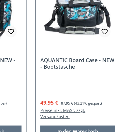
 NEW -
AQUANTIC Board Case - NEW
- Bootstasche
Verkaufspreis:
Regulärer Preis:
49,95 €
part)
87,95 €
(43.21% gespart)
Preise inkl. MwSt. zzgl.
Versandkosten
rb
In den Warenkorb