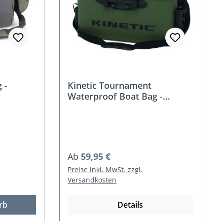
 -
Kinetic Tournament
Waterproof Boat Bag -
Bootstasche
Regulärer Preis:
Ab
59,95 €
Preise inkl. MwSt. zzgl.
Versandkosten
rb
Details