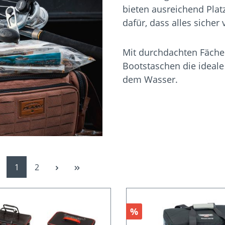
bieten ausreichend Plat
dafür, dass alles sicher 
Mit durchdachten Fäche
Bootstaschen die ideale
dem Wasser.
Seite
Seite
1
2
Rabatt
%