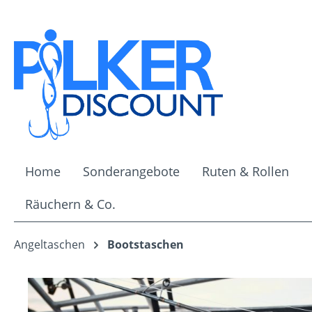
m Hauptinhalt springen
Zur Suche springen
Zur Hauptnavigation springen
Home
Sonderangebote
Ruten & Rollen
Räuchern & Co.
Angeltaschen
Bootstaschen