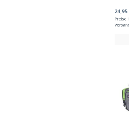
Regulä
24,95
Preise 
Versan