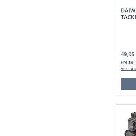
DAIW
TACK
Regulä
49,95
Preise 
Versan