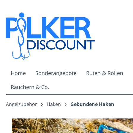
m Hauptinhalt springen
Zur Suche springen
Zur Hauptnavigation springen
Home
Sonderangebote
Ruten & Rollen
Räuchern & Co.
Angelzubehör
Haken
Gebundene Haken