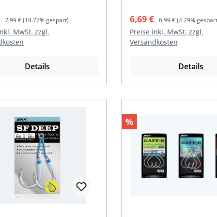
ufspreis:
Regulärer Preis:
Verkaufspreis:
Regulärer Preis:
€
6,69 €
7,99 €
(18.77% gespart)
6,99 €
(4.29% gespart
inkl. MwSt. zzgl.
Preise inkl. MwSt. zzgl.
dkosten
Versandkosten
Details
Details
t
Rabatt
%