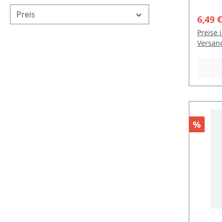
Preis
Verka
6,49 
Preise 
Versan
Rabat
%