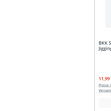
BKK S
Jiggi
Verka
11,99
Preise 
Versan