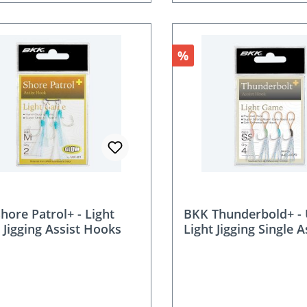
t
Rabatt
%
hore Patrol+ - Light
BKK Thunderbold+ - 
Jigging Assist Hooks
Light Jigging Single A
Hooks