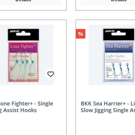
t
Rabatt
%
one Fighter+ - Single
BKK Sea Harrier+ - L
ng Assist Hooks
Slow Jigging Single A
Hooks