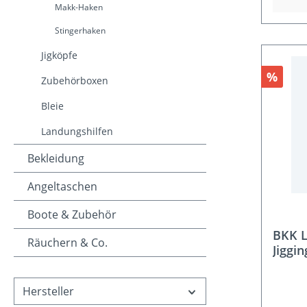
Makk-Haken
Stingerhaken
Jigköpfe
Rabat
%
Zubehörboxen
Bleie
Landungshilfen
Bekleidung
Angeltaschen
Boote & Zubehör
BKK L
Räuchern & Co.
Jiggi
Hersteller