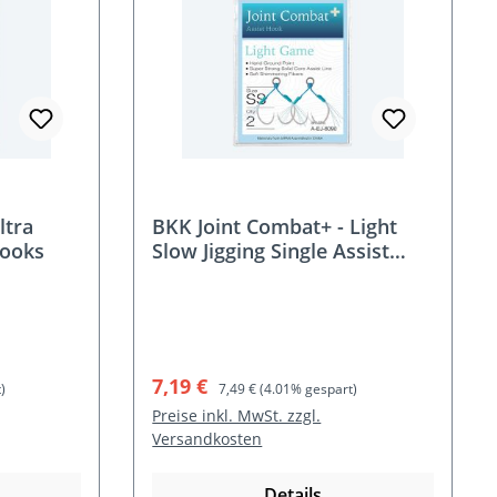
ltra
BKK Joint Combat+ - Light
Hooks
Slow Jigging Single Assist
Hooks
Verkaufspreis:
Regulärer Preis:
7,19 €
)
7,49 €
(4.01% gespart)
Preise inkl. MwSt. zzgl.
Versandkosten
Details