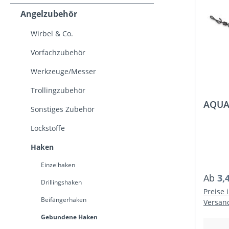
Angelzubehör
Wirbel & Co.
Vorfachzubehör
Werkzeuge/Messer
Trollingzubehör
AQUAN
Sonstiges Zubehör
Lockstoffe
Haken
Einzelhaken
Regulä
Ab
3,
Drillingshaken
Preise 
Beifängerhaken
Versan
Gebundene Haken