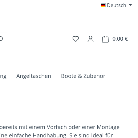
Deutsch
Du hast 0 Produkte auf 
0,00 €
Ware
ung
Angeltaschen
Boote & Zubehör
ereits mit einem Vorfach oder einer Montage
ne einfache Handhabung. Sie sind ideal für