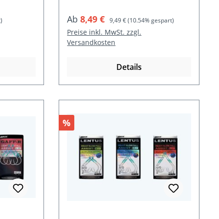
Verkaufspreis:
Regulärer Preis:
Ab
8,49 €
)
9,49 €
(10.54% gespart)
Preise inkl. MwSt. zzgl.
Versandkosten
Details
Rabatt
%