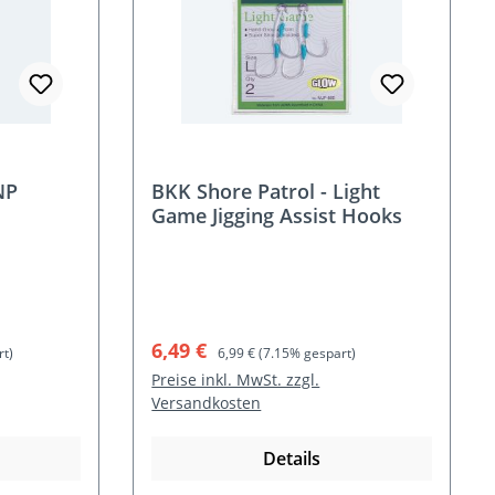
NP
BKK Shore Patrol - Light
Game Jigging Assist Hooks
Verkaufspreis:
Regulärer Preis:
6,49 €
t)
6,99 €
(7.15% gespart)
Preise inkl. MwSt. zzgl.
Versandkosten
Details