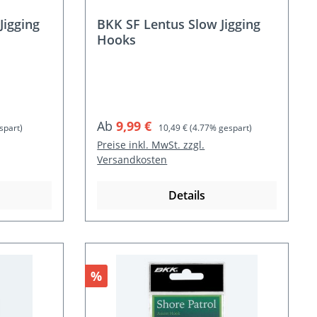
Jigging
BKK SF Lentus Slow Jigging
Hooks
Verkaufspreis:
Regulärer Preis:
Ab
9,99 €
spart)
10,49 €
(4.77% gespart)
Preise inkl. MwSt. zzgl.
Versandkosten
Details
Rabatt
%