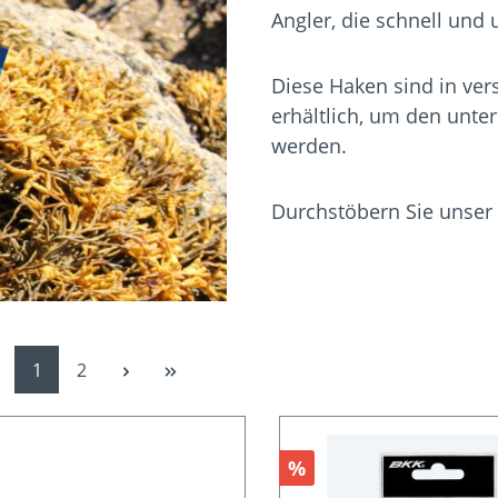
Angler, die schnell und
Diese Haken sind in ve
erhältlich, um den unte
werden.
Durchstöbern Sie unser 
Seite
Seite
1
2
Rabatt
%