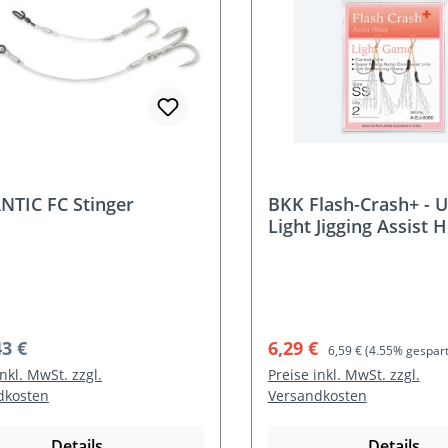
TIC FC Stinger
BKK Flash-Crash+ - U
Light Jigging Assist 
rer Preis:
Verkaufspreis:
Regulärer Preis:
43 €
6,29 €
6,59 €
(4.55% gespart
inkl. MwSt. zzgl.
Preise inkl. MwSt. zzgl.
dkosten
Versandkosten
Details
Details