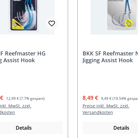
F Reefmaster HG
BKK SF Reefmaster 
ng Assist Hook
Jigging Assist Hook
ufspreis:
Regulärer Preis:
Verkaufspreis:
Regulärer Preis:
 €
8,49 €
12,99 €
(7.7% gespart)
9,49 €
(10.54% gespar
inkl. MwSt. zzgl.
Preise inkl. MwSt. zzgl.
dkosten
Versandkosten
Details
Details