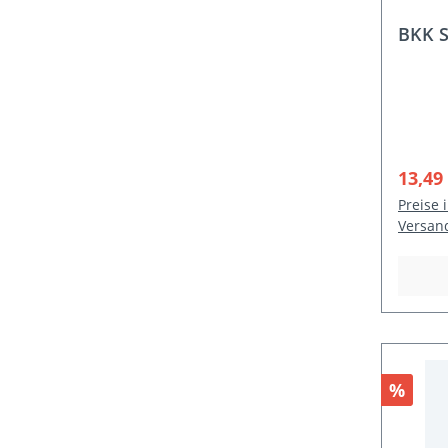
BKK S
Verka
13,49
Preise 
Versan
Rabat
%