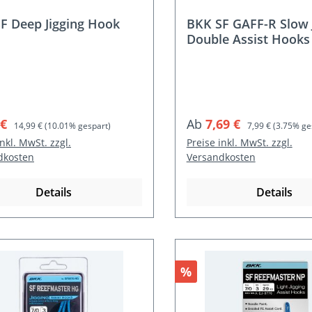
F Deep Jigging Hook
BKK SF GAFF-R Slow 
Double Assist Hooks
ufspreis:
Regulärer Preis:
Verkaufspreis:
Regulärer Preis:
 €
Ab
7,69 €
14,99 €
(10.01% gespart)
7,99 €
(3.75% ge
inkl. MwSt. zzgl.
Preise inkl. MwSt. zzgl.
dkosten
Versandkosten
Details
Details
t
Rabatt
%