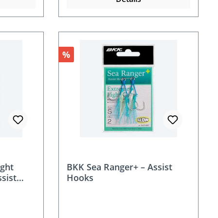
Rabatt
%
ight
BKK Sea Ranger+ – Assist
ssist
Hooks