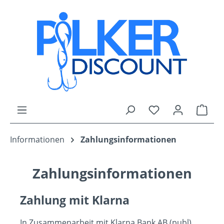
Zum Hauptinhalt springen
Du hast 0 Produk
Ware
Informationen
Zahlungsinformationen
Zahlungsinformationen
Zahlung mit Klarna
In Zusammenarbeit mit Klarna Bank AB (publ),