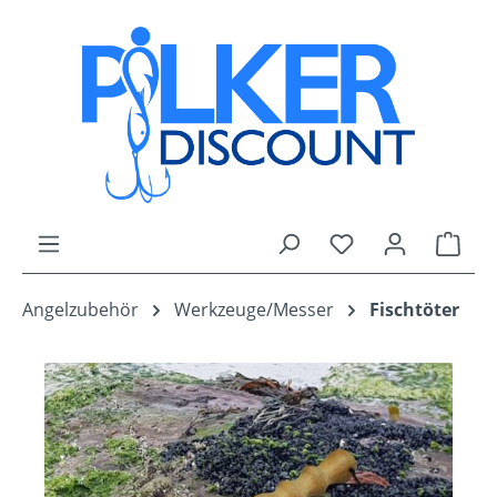
Zum Hauptinhalt springen
Du hast 0 Produk
Ware
Angelzubehör
Werkzeuge/Messer
Fischtöter