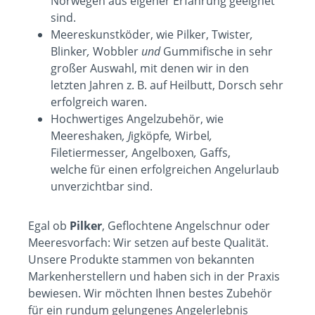
Norwegen aus eigener Erfahrung geeignet
sind.
Meereskunstköder, wie Pilker, Twister
,
Blinker
,
Wobbler
und
Gummifische in sehr
großer Auswahl, mit denen wir in den
letzten Jahren z. B. auf Heilbutt, Dorsch sehr
erfolgreich waren.
Hochwertiges Angelzubehör, wie
Meereshaken
, J
igköpfe
,
Wirbel
,
Filetiermesser
,
Angelboxen
,
Gaffs,
welche für einen erfolgreichen Angelurlaub
unverzichtbar sind.
Egal ob
Pilker
,
Geflochtene Angelschnur
oder
Meeresvorfach
: Wir setzen auf beste Qualität.
Unsere Produkte stammen von bekannten
Markenherstellern und haben sich in der Praxis
bewiesen. Wir möchten Ihnen bestes Zubehör
für ein rundum gelungenes Angelerlebnis