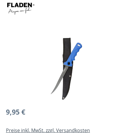
Bildergalerie überspringen
Regulärer Preis:
9,95 €
Preise inkl. MwSt. zzgl. Versandkosten