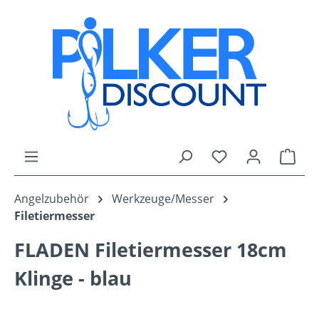
Zum Hauptinhalt springen
Du hast 0 Produk
Ware
Angelzubehör
Werkzeuge/Messer
Filetiermesser
FLADEN Filetiermesser 18cm
Klinge - blau