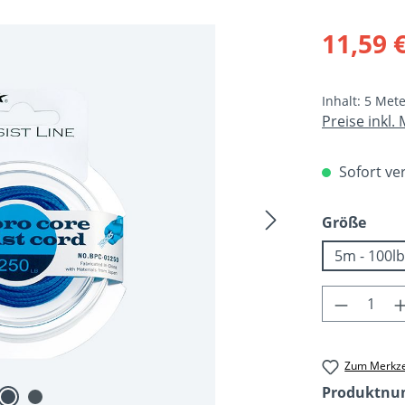
Verkaufsprei
11,59 
Inhalt:
5 Met
Preise inkl.
Sofort ver
ausw
Größe
5m - 100lb
Produkt 
Zum Merkze
Produktn