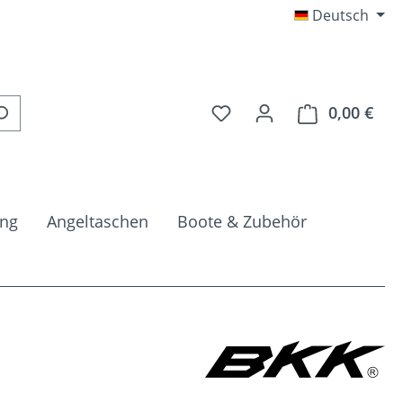
Deutsch
Du hast 0 Produkte auf 
0,00 €
Ware
ung
Angeltaschen
Boote & Zubehör