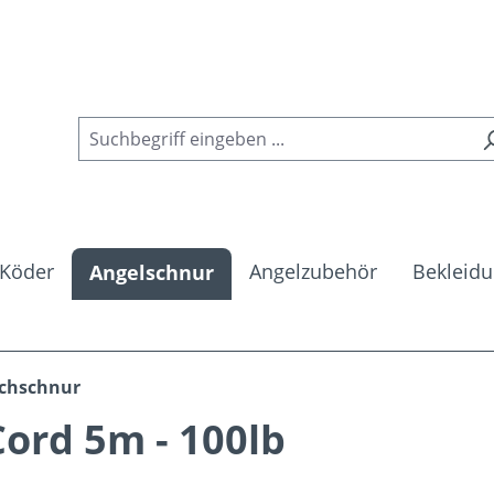
Köder
Angelzubehör
Bekleid
Angelschnur
achschnur
Cord 5m - 100lb