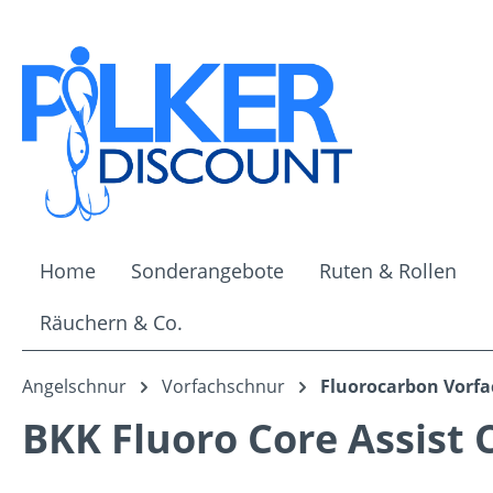
m Hauptinhalt springen
Zur Suche springen
Zur Hauptnavigation springen
Home
Sonderangebote
Ruten & Rollen
Räuchern & Co.
Angelschnur
Vorfachschnur
Fluorocarbon Vorf
BKK Fluoro Core Assist 