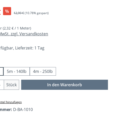
s:
€
%
Regulärer Preis:
12,99 €
(10.78% gespart)
er
(2,32 € / 1 Meter)
 MwSt. zzgl. Versandkosten
fügbar, Lieferzeit: 1 Tag
ählen
5m - 140lb
4m - 250lb
Anzahl: Gib den gewünschten Wert ein o
Stück
In den Warenkorb
ttel hinzufügen
ummer:
D-BA-1010