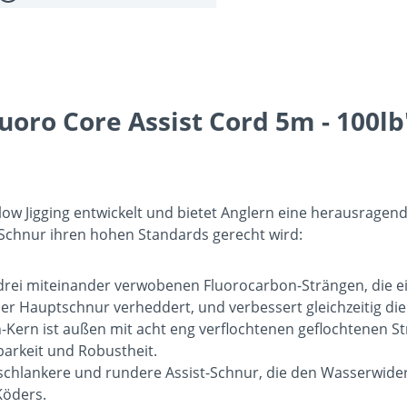
oro Core Assist Cord 5m - 100lb
low Jigging entwickelt und bietet Anglern eine herausragen
t-Schnur ihren hohen Standards gerecht wird:
rei miteinander verwobenen Fluorocarbon-Strängen, die ein
der Hauptschnur verheddert, und verbessert gleichzeitig die
ern ist außen mit acht eng verflochtenen geflochtenen Str
tbarkeit und Robustheit.
schlankere und rundere Assist-Schnur, die den Wasserwiders
Köders.