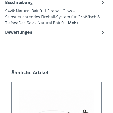
Beschreibung
Søvik Natural Bait 011 Fireball Glow –
Selbstleuchtendes Fireball-System für Großfisch &
TiefseeDas Søvik Natural Bait 0…
Mehr
Bewertungen
Produktgalerie überspringen
Ähnliche Artikel