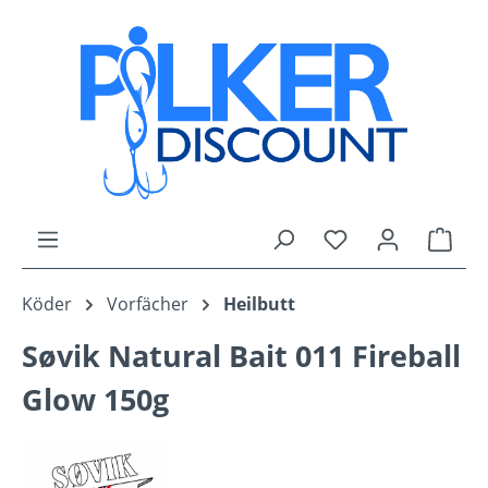
Zum Hauptinhalt springen
Du hast 0 Produk
Ware
Köder
Vorfächer
Heilbutt
Søvik Natural Bait 011 Fireball
Glow 150g