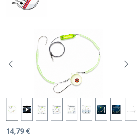
Bildergalerie überspringen
Regulärer Preis:
14,79 €