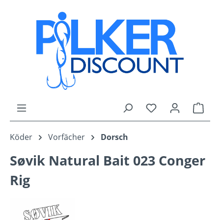
Zum Hauptinhalt springen
Du hast 0 Produk
Ware
Köder
Vorfächer
Dorsch
Søvik Natural Bait 023 Conger
Rig