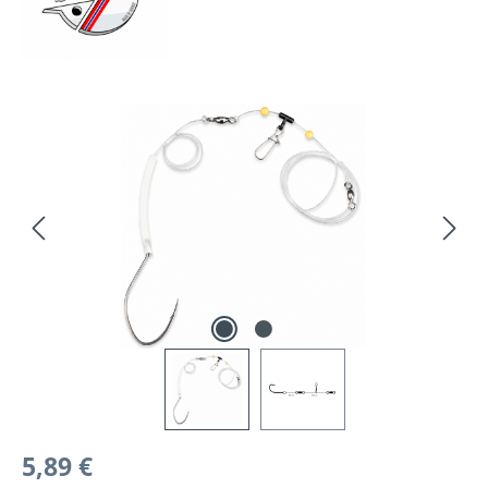
Bildergalerie überspringen
Regulärer Preis:
5,89 €