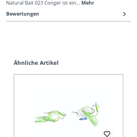
Natural Bait 023 Conger ist ein…
Mehr
Bewertungen
Produktgalerie überspringen
Ähnliche Artikel