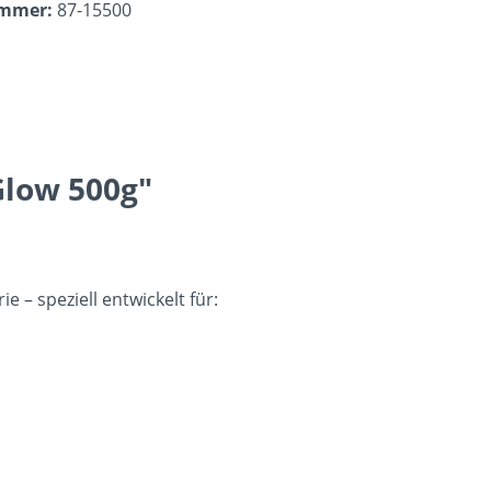
ummer:
87-15500
Glow 500g"
e – speziell entwickelt für: