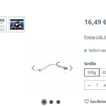
Regulärer Pr
16,49 
Preise inkl.
Sofort ver
ausw
Größe
500g
6
Produkt 
Zum Merkze