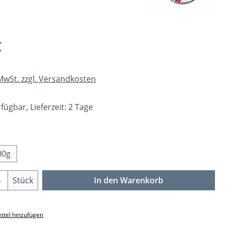
eis:
€
 MwSt. zzgl. Versandkosten
fügbar, Lieferzeit: 2 Tage
ählen
00g
Anzahl: Gib den gewünschten Wert ein o
Stück
In den Warenkorb
ttel hinzufügen