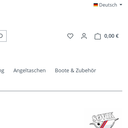
Deutsch
Du hast 0 Produkte auf 
0,00 €
Ware
ng
Angeltaschen
Boote & Zubehör