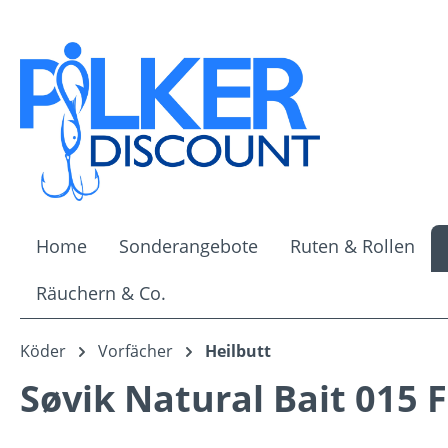
m Hauptinhalt springen
Zur Suche springen
Zur Hauptnavigation springen
Home
Sonderangebote
Ruten & Rollen
Räuchern & Co.
Köder
Vorfächer
Heilbutt
Søvik Natural Bait 015 