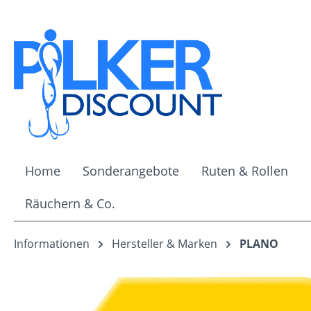
m Hauptinhalt springen
Zur Suche springen
Zur Hauptnavigation springen
Home
Sonderangebote
Ruten & Rollen
Räuchern & Co.
Informationen
Hersteller & Marken
PLANO