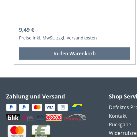
Regulärer Preis:
9,99 €
Preise inkl. MwSt. zzgl. Versandkosten
Details
Zahlung und Versand
Shop Serv
Defektes Pr
Kontakt
Rückgabe
Widerrufsre