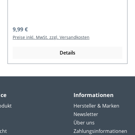
Regulärer Preis:
17,49 €
Preise inkl. MwSt. zzgl. Versandkosten
Details
ice
Informationen
odukt
Hersteller & Marken
Newsletter
Über uns
cht
Zahlungsinformationen