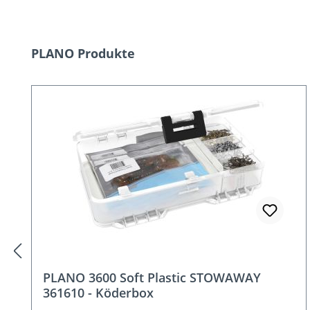
Produktgalerie überspringen
PLANO Produkte
PLANO 3600 Waterproof Stowaway -
Kunststoffbox