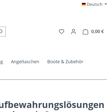
Deutsch
Du hast 0 Produkte auf 
0,00 €
Ware
ng
Angeltaschen
Boote & Zubehör
ufbewahrungslösungen