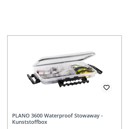
PLANO 3700 ProLatch StowAway Deep
Box 2373005