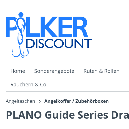
m Hauptinhalt springen
Zur Suche springen
Zur Hauptnavigation springen
Home
Sonderangebote
Ruten & Rollen
Räuchern & Co.
Angeltaschen
Angelkoffer / Zubehörboxen
PLANO Guide Series Dra