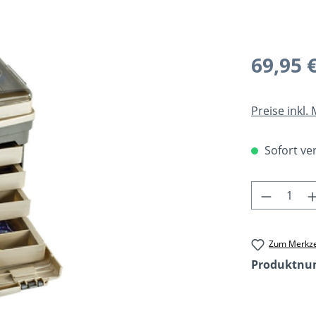
Regulärer Pr
69,95 
Preise inkl.
Sofort ver
Produkt 
Zum Merkze
Produktn