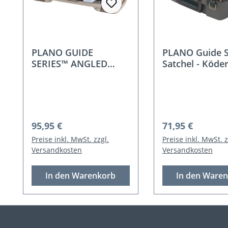
PLANO GUIDE
PLANO Guide S
SERIES™ ANGLED
Satchel - Köde
TACKLE SYSTEM -
Köderkoffer
Regulärer Preis:
Regulärer Preis
95,95 €
71,95 €
Preise inkl. MwSt. zzgl.
Preise inkl. MwSt. z
Versandkosten
Versandkosten
In den Warenkorb
In den Ware