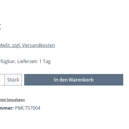
eis:
€
 MwSt. zzgl. Versandkosten
fügbar, Lieferzeit: 1 Tag
Anzahl: Gib den gewünschten Wert ein o
Stück
In den Warenkorb
ttel hinzufügen
ummer:
PMC757004