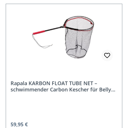
Rapala KARBON FLOAT TUBE NET –
schwimmender Carbon Kescher für Belly
Boat (118 cm, Netztiefe 60 cm)
Regulärer Preis:
59,95 €