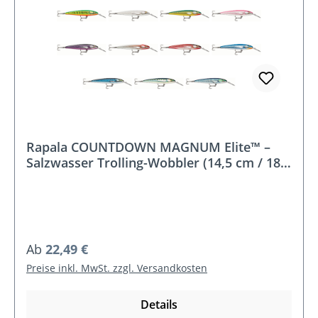
Rapala COUNTDOWN MAGNUM Elite™ –
Salzwasser Trolling-Wobbler (14,5 cm / 18,5
cm)
Regulärer Preis:
Ab
22,49 €
Preise inkl. MwSt. zzgl. Versandkosten
Details