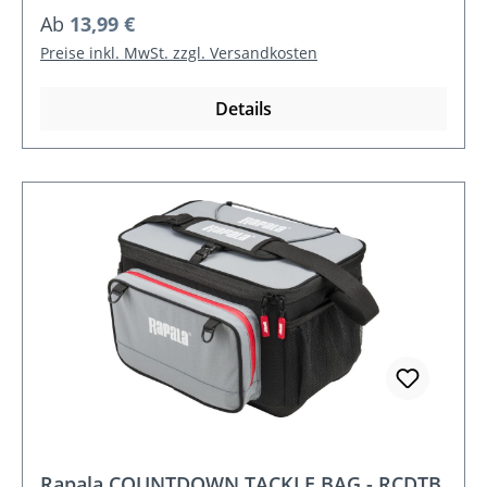
Regulärer Preis:
Ab
13,99 €
Preise inkl. MwSt. zzgl. Versandkosten
Details
Rapala COUNTDOWN TACKLE BAG - RCDTB