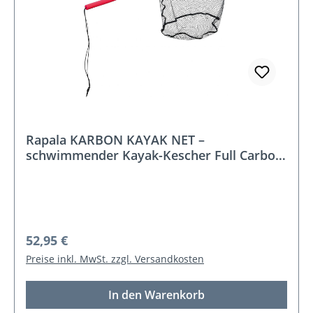
Rapala KARBON KAYAK NET –
schwimmender Kayak-Kescher Full Carbon
(KAYAK, Netztiefe 40 cm)
Regulärer Preis:
52,95 €
Preise inkl. MwSt. zzgl. Versandkosten
In den Warenkorb