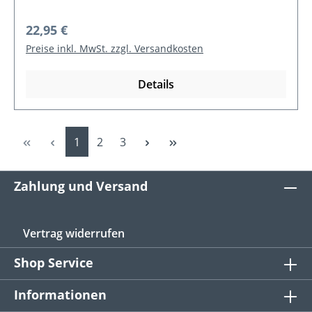
Regulärer Preis:
22,95 €
Preise inkl. MwSt. zzgl. Versandkosten
Details
Seite
Seite
Seite
1
2
3
Zahlung und Versand
Vertrag widerrufen
Shop Service
Informationen