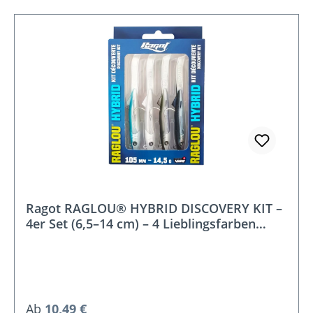
Ragot RAGLOU® HYBRID DISCOVERY KIT –
4er Set (6,5–14 cm) – 4 Lieblingsfarben
PB/PW/AYUG/LC
Regulärer Preis:
Ab
10,49 €