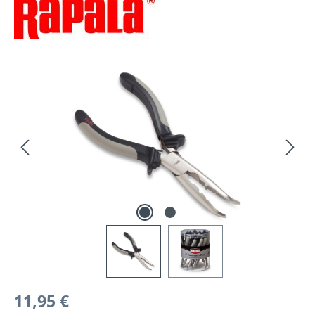
Bildergalerie überspringen
Regulärer Preis:
11,95 €