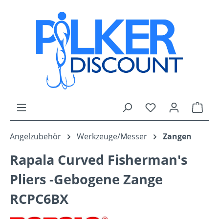
Zum Hauptinhalt springen
Du hast 0 Produk
Ware
Angelzubehör
Werkzeuge/Messer
Zangen
Rapala Curved Fisherman's
Pliers -Gebogene Zange
RCPC6BX