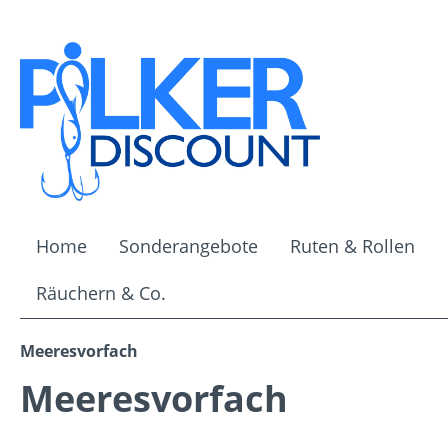
m Hauptinhalt springen
Zur Suche springen
Zur Hauptnavigation springen
Home
Sonderangebote
Ruten & Rollen
Räuchern & Co.
Meeresvorfach
Meeresvorfach