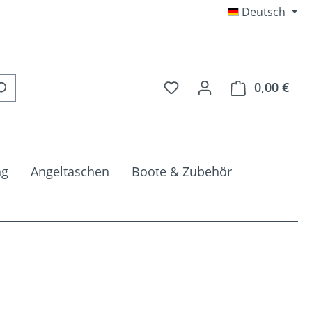
Deutsch
Du hast 0 Produkte auf 
0,00 €
Ware
ng
Angeltaschen
Boote & Zubehör