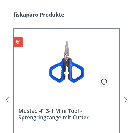
Produktgalerie überspringen
fiskaparo Produkte
Rabatt
%
Mustad 4" 3-1 Mini Tool -
Sprengringzange mit Cutter