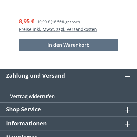
Verkaufspreis:
Regulärer Preis:
8,95 €
10,99 €
(18.56% gespart)
Preise inkl. MwSt. zzgl. Versandkosten
In den Warenkorb
Zahlung und Versand
Vertrag widerrufen
Shop Service
Informationen