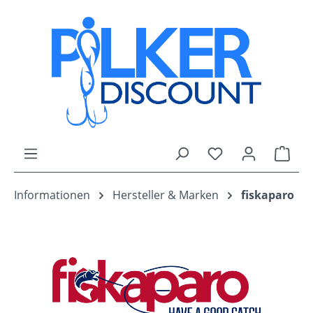
Zum Hauptinhalt springen
Du hast 0 Produk
Ware
Informationen
Hersteller & Marken
fiskaparo