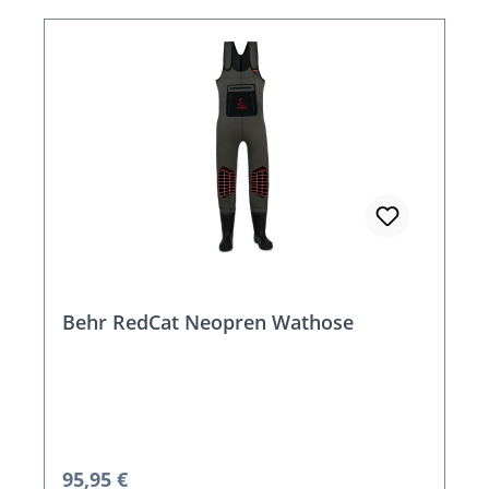
Behr RedCat Neopren Wathose
Regulärer Preis:
95,95 €