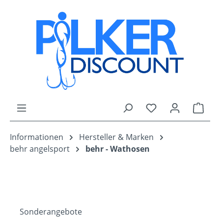
Zum Hauptinhalt springen
Du hast 0 Produk
Ware
Informationen
Hersteller & Marken
behr angelsport
behr - Wathosen
Sonderangebote