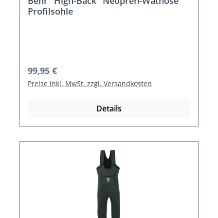
Behr "High-Back" Neopren-Wathose
Profilsohle
Regulärer Preis:
99,95 €
Preise inkl. MwSt. zzgl. Versandkosten
Details