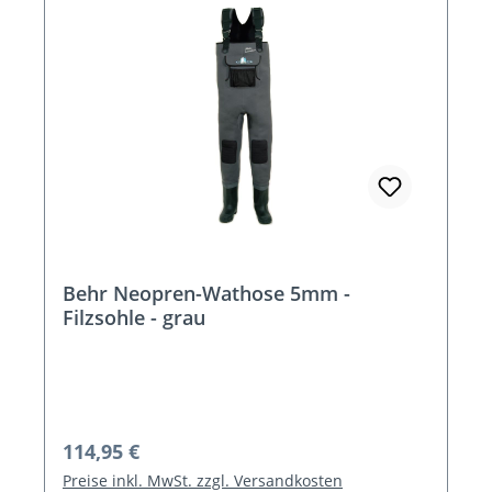
Behr Neopren-Wathose 5mm -
Filzsohle - grau
Regulärer Preis:
114,95 €
Preise inkl. MwSt. zzgl. Versandkosten