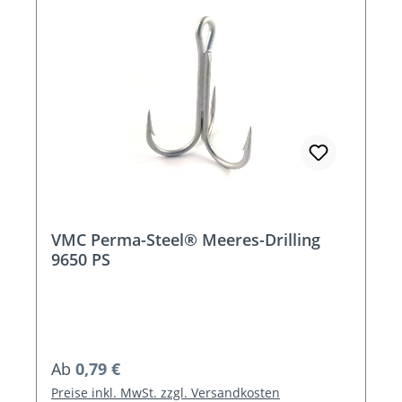
VMC Perma-Steel® Meeres-Drilling
9650 PS
Regulärer Preis:
Ab
0,79 €
Preise inkl. MwSt. zzgl. Versandkosten