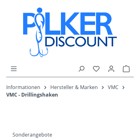
Zum Hauptinhalt springen
Du hast 0 Produk
Ware
Informationen
Hersteller & Marken
VMC
VMC - Drillingshaken
Sonderangebote