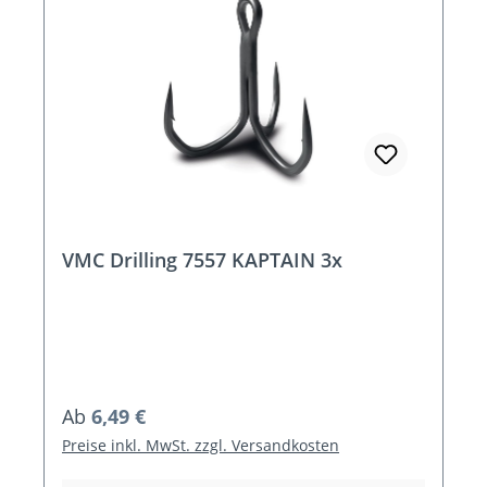
VMC Drilling 7557 KAPTAIN 3x
Regulärer Preis:
Ab
6,49 €
Preise inkl. MwSt. zzgl. Versandkosten