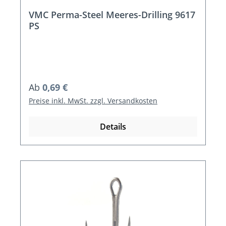
VMC Perma-Steel Meeres-Drilling 9617
PS
Regulärer Preis:
Ab
0,69 €
Preise inkl. MwSt. zzgl. Versandkosten
Details