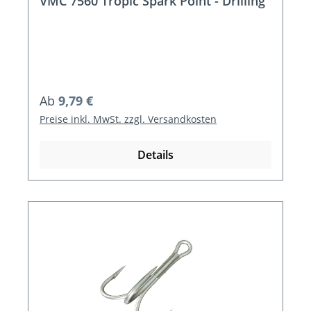
VMC 7560 Tropic Spark Point - Drilling
Regulärer Preis:
Ab
9,79 €
Preise inkl. MwSt. zzgl. Versandkosten
Details