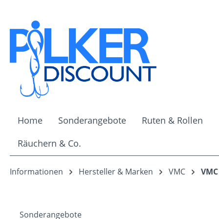
m Hauptinhalt springen
Zur Suche springen
Zur Hauptnavigation springen
Home
Sonderangebote
Ruten & Rollen
Räuchern & Co.
Informationen
Hersteller & Marken
VMC
VMC 
Sonderangebote