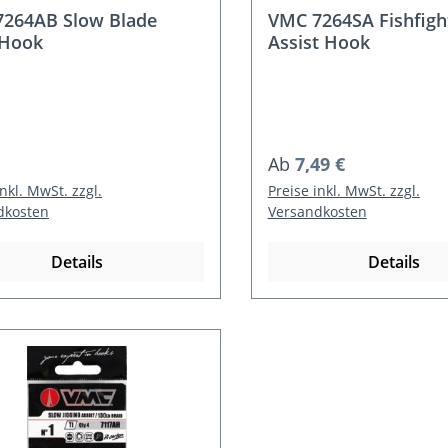
264AB Slow Blade
VMC 7264SA Fishfigh
 Hook
Assist Hook
rer Preis:
Regulärer Preis:
Ab
7,49 €
inkl. MwSt. zzgl.
Preise inkl. MwSt. zzgl.
dkosten
Versandkosten
Details
Details