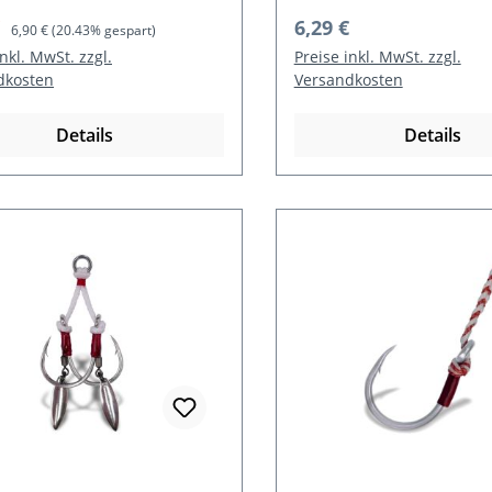
ufspreis:
Regulärer Preis:
Regulärer Preis:
€
6,29 €
6,90 €
(20.43% gespart)
inkl. MwSt. zzgl.
Preise inkl. MwSt. zzgl.
dkosten
Versandkosten
Details
Details