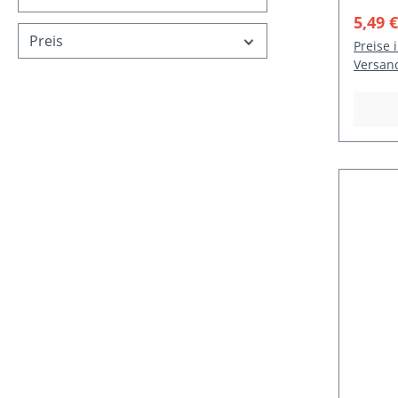
Verka
5,49 
Preis
Preise 
Versan