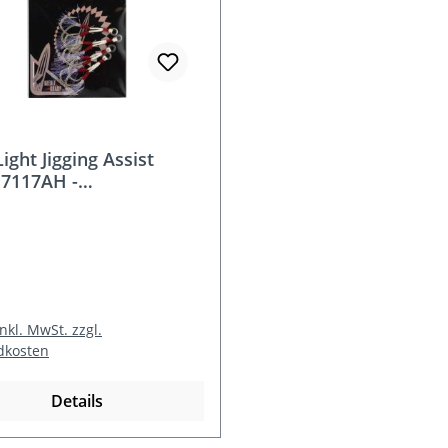
ight Jigging Assist
7117AH -
ngerhaken
rer Preis:
inkl. MwSt. zzgl.
dkosten
Details