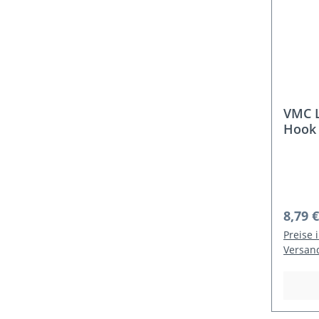
VMC L
Hook 
Beifä
Regulä
8,79 €
Preise 
Versan