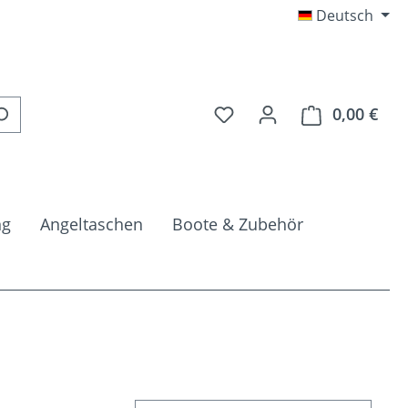
Deutsch
Du hast 0 Produkte auf 
0,00 €
Ware
ng
Angeltaschen
Boote & Zubehör