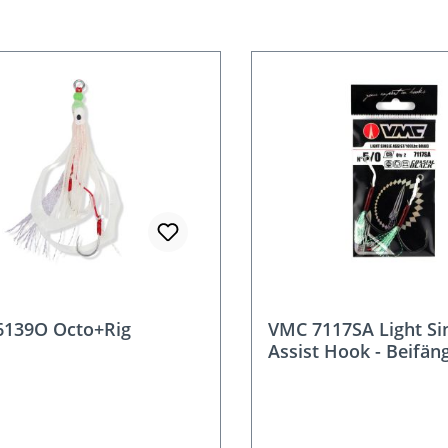
t
6139O Octo+Rig
VMC 7117SA Light Si
Assist Hook - Beifä