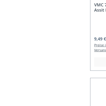
VMC 7
Assit
Regulä
9,49 €
Preise 
Versan