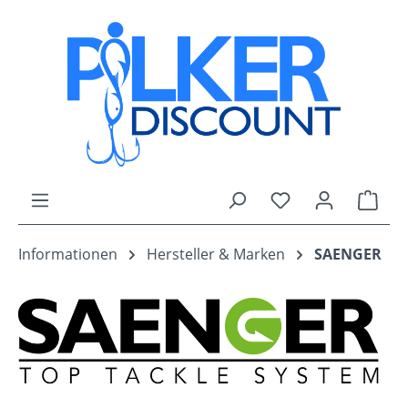
Zum Hauptinhalt springen
Du hast 0 Produk
Ware
Informationen
Hersteller & Marken
SAENGER