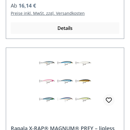
Regulärer Preis:
Ab
16,14 €
Preise inkl. MwSt. zzgl. Versandkosten
Details
Rapala X-RAP® MAGNUM® PREY – lipless