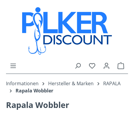
Zum Hauptinhalt springen
Du hast 0 Produk
Ware
Informationen
Hersteller & Marken
RAPALA
Rapala Wobbler
Rapala Wobbler