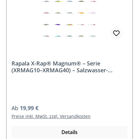
Rapala X-Rap® Magnum® – Serie
(XRMAG10–XRMAG40) – Salzwasser-
Trollingwobbler bis 13 Knoten
Regulärer Preis:
Ab
19,99 €
Preise inkl. MwSt. zzgl. Versandkosten
Details