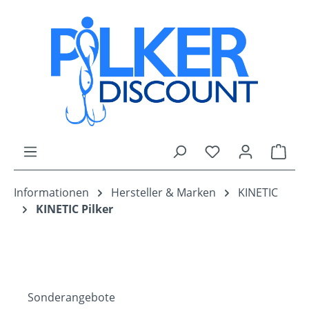
Zum Hauptinhalt springen
Du hast 0 Produk
Ware
Informationen
Hersteller & Marken
KINETIC
KINETIC Pilker
Sonderangebote