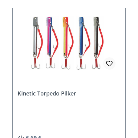
Kinetic Torpedo Pilker
Regulärer Preis:
Ab
6,69 €