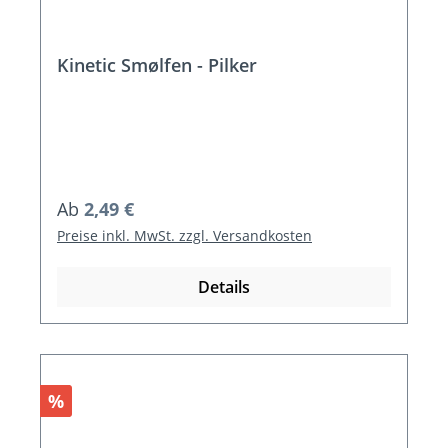
Kinetic Smølfen - Pilker
Regulärer Preis:
Ab
2,49 €
Preise inkl. MwSt. zzgl. Versandkosten
Details
Rabatt
%