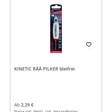
KINETIC RÅÅ PILKER bleifrei
Regulärer Preis:
Ab
2,29 €
Preise inkl. MwSt. zzgl. Versandkosten