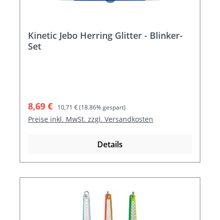
Kinetic Jebo Herring Glitter - Blinker-
Set
Verkaufspreis:
Regulärer Preis:
8,69 €
10,71 €
(18.86% gespart)
Preise inkl. MwSt. zzgl. Versandkosten
Details