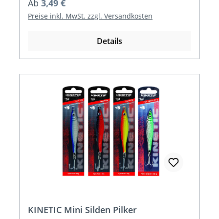
Regulärer Preis:
Ab
3,49 €
Preise inkl. MwSt. zzgl. Versandkosten
Details
KINETIC Mini Silden Pilker