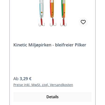
Kinetic Miljøpirken - bleifreier Pilker
Regulärer Preis:
Ab
3,29 €
Preise inkl. MwSt. zzgl. Versandkosten
Details