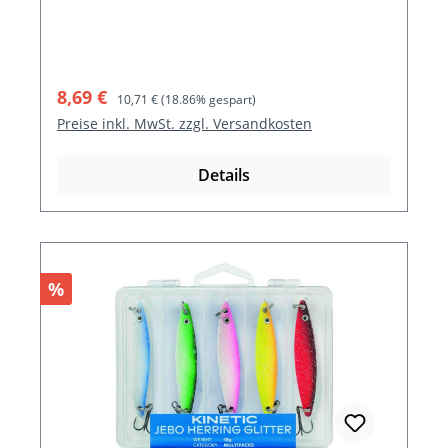
Verkaufspreis:
Regulärer Preis:
8,69 €
10,71 €
(18.86% gespart)
Preise inkl. MwSt. zzgl. Versandkosten
Details
Rabatt
%