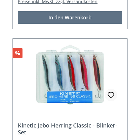
Preise inkl. MwSt. zzgl. Versandkosten
In den Warenkorb
Rabatt
%
Kinetic Jebo Herring Classic - Blinker-
Set