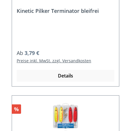
Kinetic Pilker Terminator bleifrei
Regulärer Preis:
Ab
3,79 €
Preise inkl. MwSt. zzgl. Versandkosten
Details
Rabatt
%