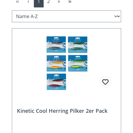
Seite
Seite
1
2
Kinetic Cool Herring Pilker 2er Pack