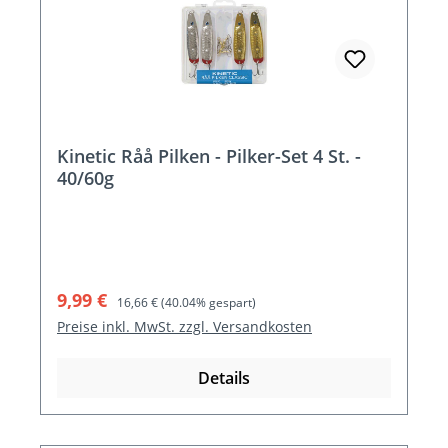
Kinetic Råå Pilken - Pilker-Set 4 St. -
40/60g
Verkaufspreis:
Regulärer Preis:
9,99 €
16,66 €
(40.04% gespart)
Preise inkl. MwSt. zzgl. Versandkosten
Details