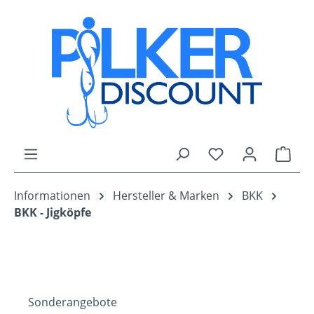
Zum Hauptinhalt springen
Du hast 0 Produk
Ware
Informationen
Hersteller & Marken
BKK
BKK - Jigköpfe
Sonderangebote