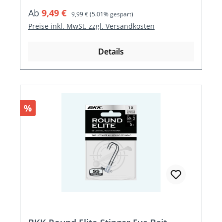
Verkaufspreis:
Regulärer Preis:
Ab
9,49 €
9,99 €
(5.01% gespart)
Preise inkl. MwSt. zzgl. Versandkosten
Details
Rabatt
%