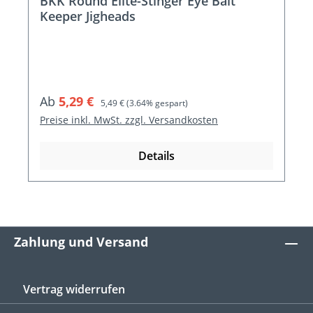
BKK Round Elite-Stinger Eye Bait
Keeper Jigheads
Verkaufspreis:
Regulärer Preis:
Ab
5,29 €
5,49 €
(3.64% gespart)
Preise inkl. MwSt. zzgl. Versandkosten
Details
Zahlung und Versand
Vertrag widerrufen