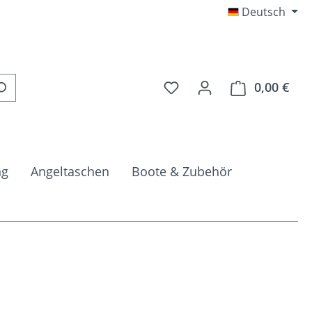
Deutsch
Du hast 0 Produkte auf 
0,00 €
Ware
ng
Angeltaschen
Boote & Zubehör