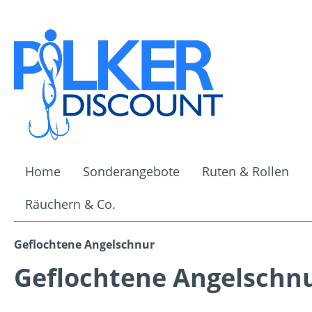
m Hauptinhalt springen
Zur Suche springen
Zur Hauptnavigation springen
Home
Sonderangebote
Ruten & Rollen
Räuchern & Co.
Geflochtene Angelschnur
Geflochtene Angelschn