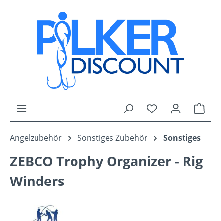
Zum Hauptinhalt springen
Du hast 0 Produk
Ware
Angelzubehör
Sonstiges Zubehör
Sonstiges
ZEBCO Trophy Organizer - Rig
Winders