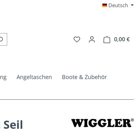
Deutsch
Du hast 0 Produkte auf 
0,00 €
Ware
ung
Angeltaschen
Boote & Zubehör
 Seil