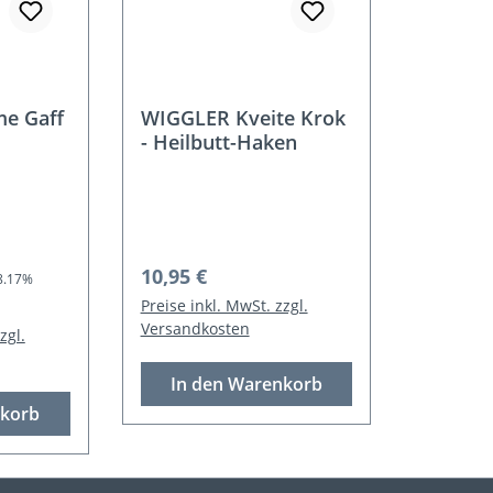
me Gaff
WIGGLER Kveite Krok
- Heilbutt-Haken
Preis:
Regulärer Preis:
10,95 €
8.17%
Preise inkl. MwSt. zzgl.
Versandkosten
zgl.
In den Warenkorb
nkorb