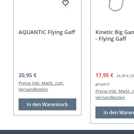
AQUANTIC Flying Gaff
Kinetic Big Ga
- Flying Gaff
Regulärer Preis:
Verkaufspreis:
Regulärer 
20,95 €
17,95 €
24,99 €
(2
Preise inkl. MwSt. zzgl.
gespart)
Versandkosten
Preise inkl. MwSt. z
Versandkosten
In den Warenkorb
In den Ware