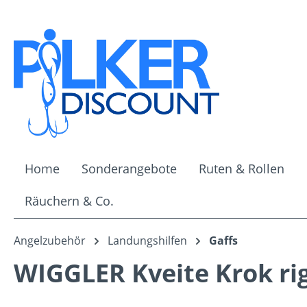
m Hauptinhalt springen
Zur Suche springen
Zur Hauptnavigation springen
Home
Sonderangebote
Ruten & Rollen
Räuchern & Co.
Angelzubehör
Landungshilfen
Gaffs
WIGGLER Kveite Krok rig