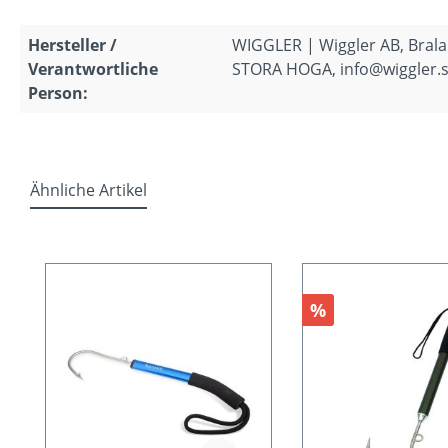
Hersteller /
WIGGLER | Wiggler AB, Bral
Verantwortliche
STORA HOGA, info@wiggler.
Person:
Ähnliche Artikel
Produktgalerie überspringen
Rabatt
%