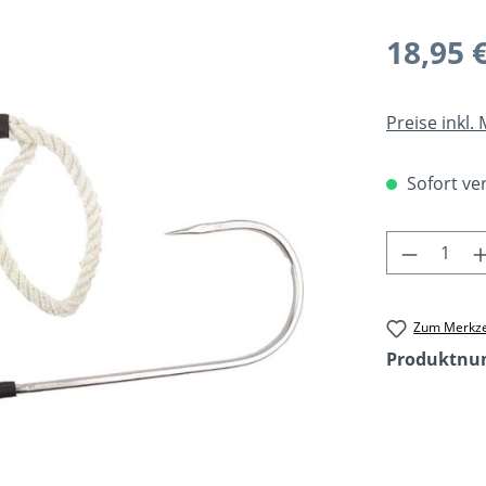
Regulärer Pr
18,95 
Preise inkl.
Sofort ver
Produkt 
Zum Merkze
Produktn