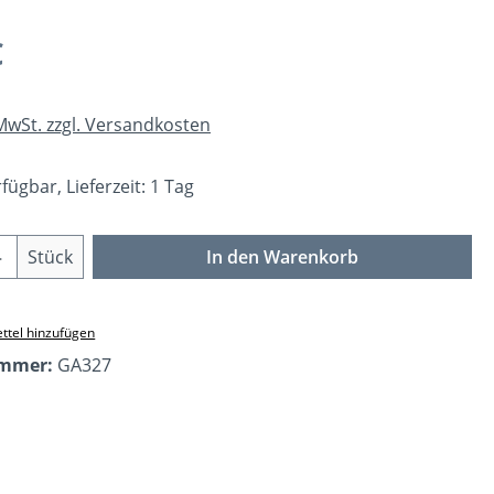
eis:
€
 MwSt. zzgl. Versandkosten
fügbar, Lieferzeit: 1 Tag
Anzahl: Gib den gewünschten Wert ein o
Stück
In den Warenkorb
ttel hinzufügen
ummer:
GA327