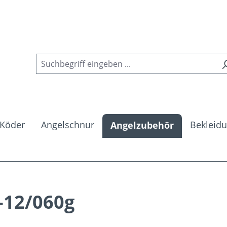
Köder
Angelschnur
Bekleid
Angelzubehör
n-12/060g