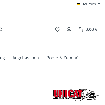
Deutsch
Du hast 0 Produkte auf 
0,00 €
Ware
ung
Angeltaschen
Boote & Zubehör