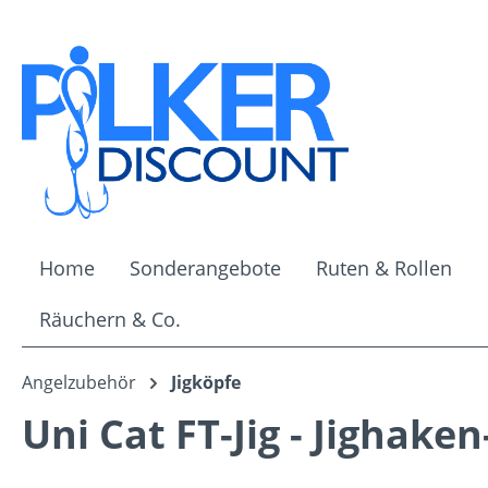
m Hauptinhalt springen
Zur Suche springen
Zur Hauptnavigation springen
Home
Sonderangebote
Ruten & Rollen
Räuchern & Co.
Angelzubehör
Jigköpfe
Uni Cat FT-Jig - Jighake