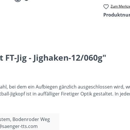
Zum Merkze
Produktn
FT-Jig - Jighaken-12/060g"
hl, bei dem ein Aufbiegen gänzlich ausgeschlossen wird, wu
ll-Jigkopf ist in auffälliger Firetiger Optik gestaltet. In jed
ystem, Bodenroder Weg
o@saenger-tts.com