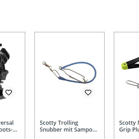
versal
Scotty Trolling
Scotty
oots-
Snubber mit Sampo™
Grip Pl
 3tlg
Kugellagerwirbel und
Leader