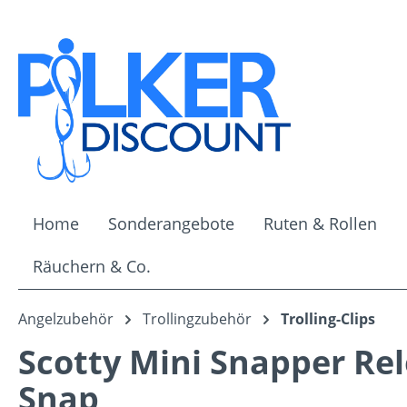
m Hauptinhalt springen
Zur Suche springen
Zur Hauptnavigation springen
Home
Sonderangebote
Ruten & Rollen
Räuchern & Co.
Angelzubehör
Trollingzubehör
Trolling-Clips
Scotty Mini Snapper Re
Snap