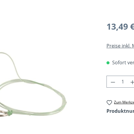
Regulärer Pr
13,49 
Preise inkl.
Sofort ver
Produkt 
Zum Merkze
Produktn