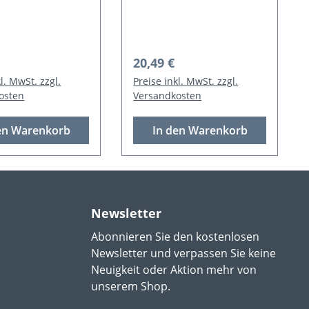
pack
er Preis:
Regulärer Preis:
20,49 €
l. MwSt. zzgl.
Preise inkl. MwSt. zzgl.
osten
Versandkosten
en Warenkorb
In den Warenkorb
Newsletter
Abonnieren Sie den kostenlosen
Newsletter und verpassen Sie keine
Neuigkeit oder Aktion mehr von
unserem Shop.