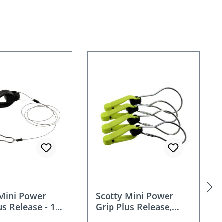
 Mini Power
Scotty Mini Power
us Release - 18”
Grip Plus Release,
 with Snap
Planer Board, 4er