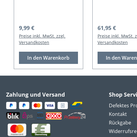
Regulärer Preis:
Regulärer Preis
9,99 €
61,95 €
Preise inkl. MwSt. zzgl.
Preise inkl. MwSt. z
Versandkosten
Versandkosten
In den Warenkorb
In den Ware
Zahlung und Versand
Shop Serv
Defektes Pr
Kontakt
Rückgabe
Widerrufsre