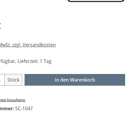
eis:
€
 MwSt. zzgl. Versandkosten
fügbar, Lieferzeit: 1 Tag
Anzahl: Gib den gewünschten Wert ein o
Stück
In den Warenkorb
ttel hinzufügen
ummer:
SC-1047