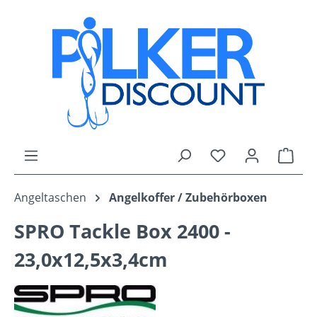
Zum Hauptinhalt springen
Du hast 0 Produk
Ware
Angeltaschen
Angelkoffer / Zubehörboxen
SPRO Tackle Box 2400 -
23,0x12,5x3,4cm