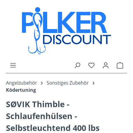
Zum Hauptinhalt springen
Du hast 0 Produk
Ware
Angelzubehör
Sonstiges Zubehör
Ködertuning
SØVIK Thimble -
Schlaufenhülsen -
Selbstleuchtend 400 lbs