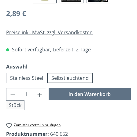
Regulärer Preis:
2,89 €
Preise inkl. MwSt. zzgl. Versandkosten
Sofort verfügbar, Lieferzeit: 2 Tage
auswählen
Auswahl
Stainless Steel
Selbstleuchtend
Produkt Anzahl: Gib den gewünschten Wer
In den Warenkorb
Stück
Zum Merkzettel hinzufügen
Produktnummer:
640.652