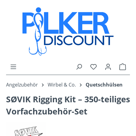
Zum Hauptinhalt springen
Du hast 0 Produk
Ware
Angelzubehör
Wirbel & Co.
Quetschhülsen
SØVIK Rigging Kit – 350-teiliges
Vorfachzubehör-Set