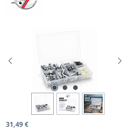
Bildergalerie überspringen
Regulärer Preis:
31,49 €