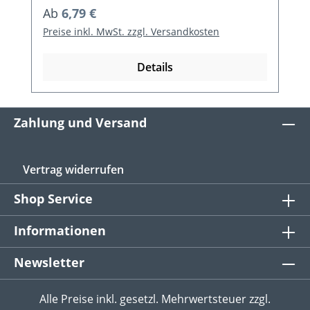
Regulärer Preis:
Ab
6,79 €
Preise inkl. MwSt. zzgl. Versandkosten
Details
Zahlung und Versand
Vertrag widerrufen
Shop Service
Informationen
Newsletter
Alle Preise inkl. gesetzl. Mehrwertsteuer zzgl.