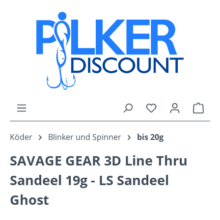
Zum Hauptinhalt springen
Du hast 0 Produk
Ware
Köder
Blinker und Spinner
bis 20g
SAVAGE GEAR 3D Line Thru
Sandeel 19g - LS Sandeel
Ghost