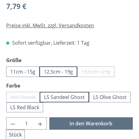
Regulärer Preis:
7,79 €
Preise inkl. MwSt. zzgl. Versandkosten
Sofort verfügbar, Lieferzeit: 1 Tag
auswählen
Größe
11cm - 15g
12,5cm - 19g
13,5cm - 23g
(Diese Option ist zur
auswählen
Farbe
Hot Purple
LS Sandeel Ghost
LS Olive Ghost
(Diese Option ist zurzeit nicht verfügbar.)
LS Red Black
Produkt Anzahl: Gib den gewünschten Wer
In den Warenkorb
Stück