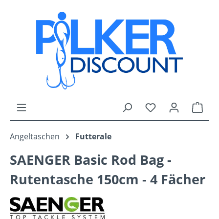
Zum Hauptinhalt springen
Du hast 0 Produk
Ware
Angeltaschen
Futterale
SAENGER Basic Rod Bag -
Rutentasche 150cm - 4 Fächer