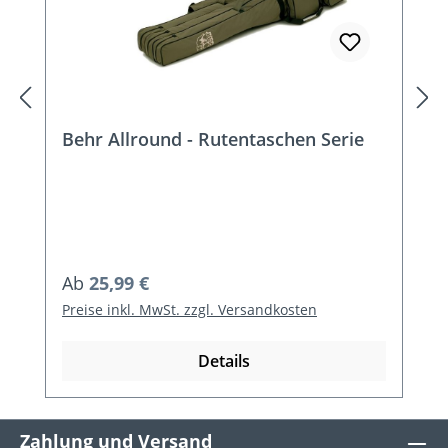
Behr Allround - Rutentaschen Serie
Regulärer Preis:
Ab
25,99 €
Preise inkl. MwSt. zzgl. Versandkosten
Details
Zahlung und Versand