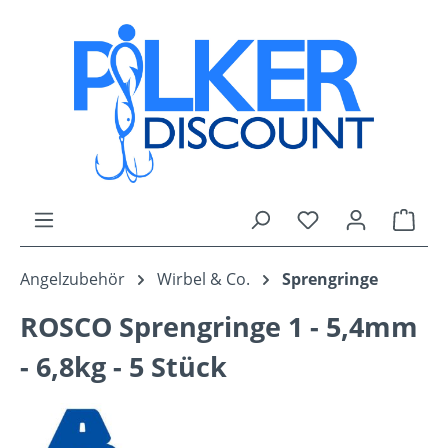
Zum Hauptinhalt springen
Du hast 0 Produk
Ware
Angelzubehör
Wirbel & Co.
Sprengringe
ROSCO Sprengringe 1 - 5,4mm
- 6,8kg - 5 Stück