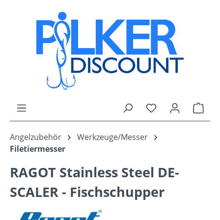
Zum Hauptinhalt springen
Du hast 0 Produk
Ware
Angelzubehör
Werkzeuge/Messer
Filetiermesser
RAGOT Stainless Steel DE-
SCALER - Fischschupper