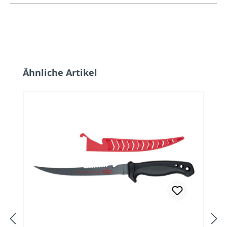
Produktgalerie überspringen
Ähnliche Artikel