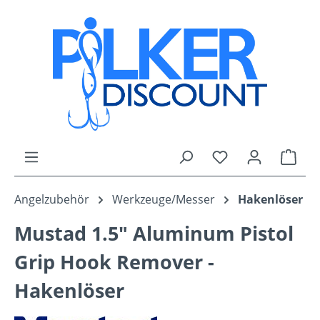
Zum Hauptinhalt springen
Du hast 0 Produk
Ware
Angelzubehör
Werkzeuge/Messer
Hakenlöser
Mustad 1.5" Aluminum Pistol
Grip Hook Remover -
Hakenlöser