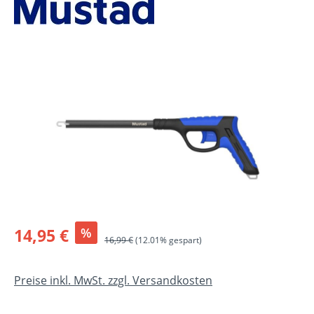
Bildergalerie überspringen
Verkaufspreis:
14,95 €
%
Regulärer Preis:
16,99 €
(12.01% gespart)
Preise inkl. MwSt. zzgl. Versandkosten